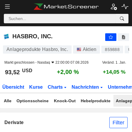
HASBRO, INC.
93,52
$
+2,00 %
HASBRO, INC.
Anlageprodukte Hasbro, Inc.
Aktien
859888
U
Markt geschlossen -
Nasdaq
22:00:00 07.08.2026
Veränd. 1. Jan.
USD
+2,00 %
93,52
+14,05 %
Übersicht
Kurse
Charts
Nachrichten
Unterneh
Alle
Optionsscheine
Knock-Out
Hebelprodukte
Anlagep
Filter
Derivate