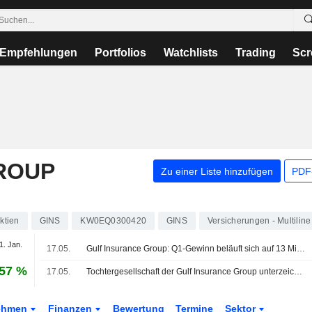
Empfehlungen
Portfolios
Watchlists
Trading
Scr
ROUP
Zu einer Liste hinzufügen
PDF-
ktien
GINS
KW0EQ0300420
GINS
Versicherungen - Multiline
1. Jan.
17.05.
Gulf Insurance Group: Q1-Gewinn beläuft sich auf 13 Mio. Dinar
,57 %
17.05.
Tochtergesellschaft der Gulf Insurance Group unterzeichnet vorläufige Absichtserklärung mit Jordan French Insurance Co
ehmen
Finanzen
Bewertung
Termine
Sektor