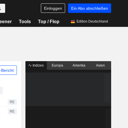
Einloggen
Ein Abo abschließen
eener
Tools
Top / Flop
Edition Deutschland
Indizes
Europa
Amerika
Asien
Bericht
RE
RE