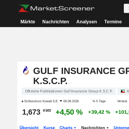
Märkte
Nachrichten
Analysen
Termine
GULF INSURANCE G
K.S.C.P.
Offizielle Publikationen Gulf Insurance Group K.S.C.P.
A
Schlusskurs
Kuwait S.E.
06.08.2026
% 5 Tage
Veränd. 
1,673
+4,50 %
KWD
+39,42 %
+101
Übersicht
Kurse
Charts
Nachrichten
Untern