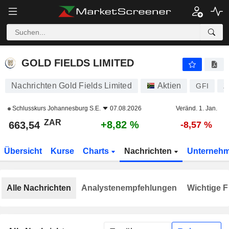
GOLD FIELDS LIMITED
663,54
R
+8,82 %
GOLD FIELDS LIMITED
Nachrichten Gold Fields Limited
Aktien
GFI
Z
Schlusskurs
Johannesburg S.E.
07.08.2026
Veränd. 1. Jan.
ZAR
+8,82 %
663,54
-8,57 %
Übersicht
Kurse
Charts
Nachrichten
Unterneh
Alle Nachrichten
Analystenempfehlungen
Wichtige F