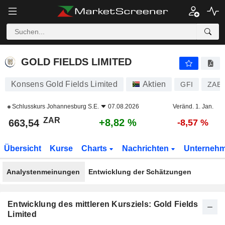
GOLD FIELDS LIMITED
663,54
R
+8,82 %
GOLD FIELDS LIMITED
Konsens Gold Fields Limited
Aktien
GFI
ZAE0
Schlusskurs
Johannesburg S.E.
07.08.2026
Veränd. 1. Jan.
ZAR
+8,82 %
663,54
-8,57 %
Übersicht
Kurse
Charts
Nachrichten
Unterneh
Analystenmeinungen
Entwicklung der Schätzungen
Entwicklung des mittleren Kursziels: Gold Fields
Limited