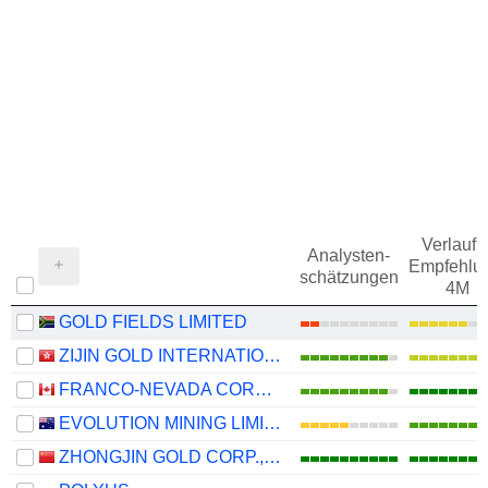
Verlauf d
Analysten-
Empfehlu
schätzungen
4M
GOLD FIELDS LIMITED
ZIJIN GOLD INTERNATIONAL COMPANY LIMITED
FRANCO-NEVADA CORPORATION
EVOLUTION MINING LIMITED
ZHONGJIN GOLD CORP.,LTD