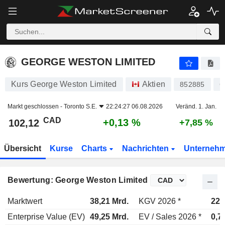
GEORGE WESTON LIMITED
102,12
$
+0,13 %
GEORGE WESTON LIMITED
Kurs George Weston Limited
Aktien
852885
C
Markt geschlossen -
Toronto S.E.
22:24:27 06.08.2026
Veränd. 1. Jan.
CAD
+0,13 %
102,12
+7,85 %
Übersicht
Kurse
Charts
Nachrichten
Unterneh
Bewertung: George Weston Limited
Marktwert
38,21 Mrd.
KGV 2026 *
22,
Enterprise Value (EV)
49,25 Mrd.
EV / Sales 2026 *
0,7