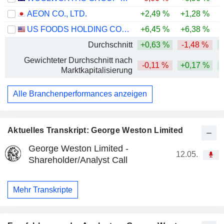
AEON CO., LTD.
+2,49 %
+1,28 %
-
US FOODS HOLDING CORP.
+6,45 %
+6,38 %
+
Durchschnitt
+0,63 %
-1,48 %
Gewichteter Durchschnitt nach
-0,11 %
+0,17 %
Marktkapitalisierung
Alle Branchenperformances anzeigen
Aktuelles Transkript: George Weston Limited
George Weston Limited -
12.05.
Shareholder/Analyst Call
Mehr Transkripte