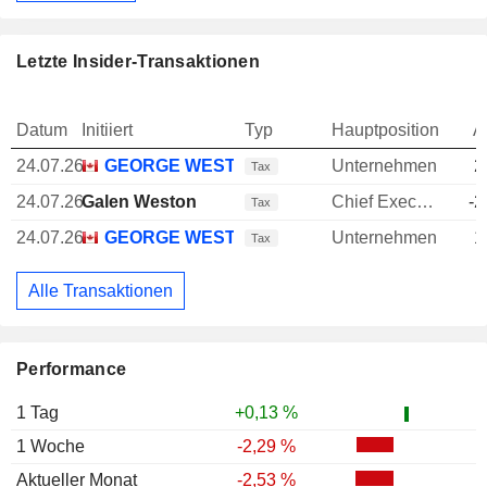
Letzte Insider-Transaktionen
Datum
Initiiert
Typ
Hauptposition
A
24.07.26
GEORGE WESTON LTD.
Unternehmen
2
Tax
24.07.26
Galen Weston
Chief Executive Officer (CEO)
-2
Tax
24.07.26
GEORGE WESTON LTD.
Unternehmen
1
Tax
Alle Transaktionen
Performance
1 Tag
+0,13 %
1 Woche
-2,29 %
Aktueller Monat
-2,53 %