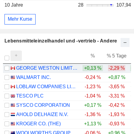
10 Jahre
28
107,94
Mehr Kurse
Lebensmitteleinzelhandel und -vertrieb - Andere
%
% 5 Tage
%
GEORGE WESTON LIMITED
+0,13 %
-2,29 %
+
WALMART INC.
-0,24 %
+0,87 %
LOBLAW COMPANIES LIMITED
-1,23 %
-3,65 %
+
TESCO PLC
-1,04 %
-3,31 %
+
SYSCO CORPORATION
+0,17 %
-0,42 %
AHOLD DELHAIZE N.V.
-1,36 %
-1,93 %
KROGER CO. (THE)
+1,13 %
-0,93 %
-
WOOLWORTHS GROUP LIMITED
-0,06 %
+0,96 %
+