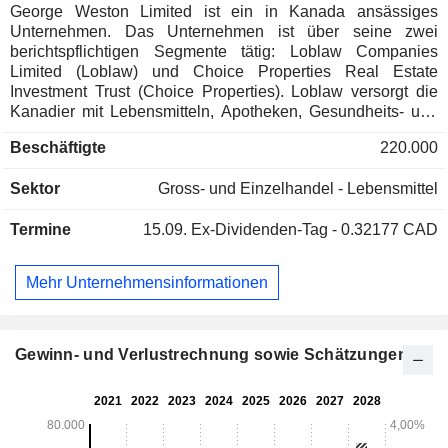
George Weston Limited ist ein in Kanada ansässiges
Unternehmen. Das Unternehmen ist über seine zwei
berichtspflichtigen Segmente tätig: Loblaw Companies
Limited (Loblaw) und Choice Properties Real Estate
Investment Trust (Choice Properties). Loblaw versorgt die
Kanadier mit Lebensmitteln, Apotheken, Gesundheits- und
Schönheitsartikeln, Bekleidung, allgemeinen Waren,
Beschäftigte
220.000
Finanzdienstleistungen und drahtlosen mobilen Produkten
und Dienstleistungen. Choice Properties besitzt, verwaltet
Sektor
Gross- und Einzelhandel - Lebensmittel
und entwickelt ein hochwertiges Portfolio von Gewerbe- und
Wohnimmobilien in ganz Kanada.
Termine
15.09.
Ex-Dividenden-Tag - 0.32177 CAD
Mehr Unternehmensinformationen
Gewinn- und Verlustrechnung sowie Schätzungen