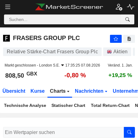
FRASERS GROUP PLC
808,50
p
-0,80 %
FRASERS GROUP PLC
Relative Stärke-Chart Frasers Group Plc
Aktien
Markt geschlossen -
London S.E.
17:35:25 07.08.2026
Veränd. 1. Jan.
GBX
-0,80 %
808,50
+19,25 %
Übersicht
Kurse
Charts
Nachrichten
Unterneh
Technische Analyse
Statischer Chart
Total Return-Chart
N