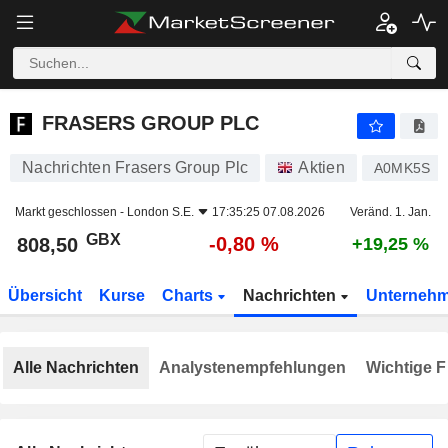
FRASERS GROUP PLC
808,50
p
-0,80 %
FRASERS GROUP PLC
Nachrichten Frasers Group Plc
Aktien
A0MK5S
Markt geschlossen -
London S.E.
17:35:25 07.08.2026
Veränd. 1. Jan.
GBX
-0,80 %
808,50
+19,25 %
Übersicht
Kurse
Charts
Nachrichten
Unterneh
Alle Nachrichten
Analystenempfehlungen
Wichtige F