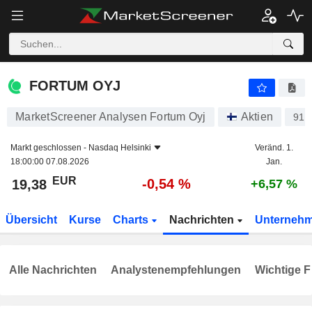
FORTUM OYJ
19,38
€
-0,54 %
FORTUM OYJ
MarketScreener Analysen Fortum Oyj
Aktien
916
Markt geschlossen -
Nasdaq Helsinki
Veränd. 1.
18:00:00 07.08.2026
Jan.
EUR
-0,54 %
19,38
+6,57 %
Übersicht
Kurse
Charts
Nachrichten
Unterneh
Alle Nachrichten
Analystenempfehlungen
Wichtige F