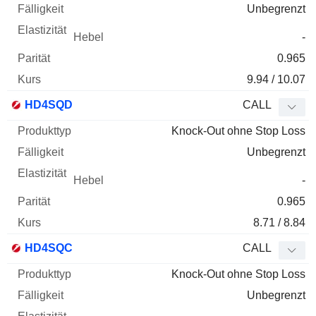
Unbegrenzt
-
0.965
9.94 / 10.07
HD4SQD
CALL
Knock-Out ohne Stop Loss
Unbegrenzt
-
0.965
8.71 / 8.84
HD4SQC
CALL
Knock-Out ohne Stop Loss
Unbegrenzt