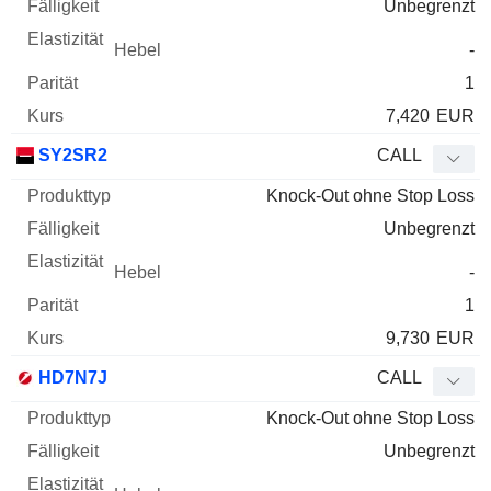
Unbegrenzt
-
1
7,420
EUR
SY2SR2
CALL
Knock-Out ohne Stop Loss
Unbegrenzt
-
1
9,730
EUR
HD7N7J
CALL
Knock-Out ohne Stop Loss
Unbegrenzt