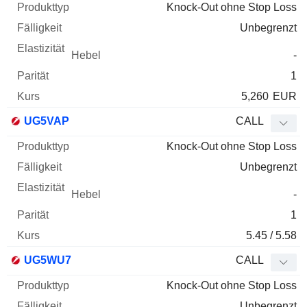
Knock-Out ohne Stop Loss
Unbegrenzt
-
1
5,260
EUR
UG5VAP
CALL
Knock-Out ohne Stop Loss
Unbegrenzt
-
1
5.45 / 5.58
UG5WU7
CALL
Knock-Out ohne Stop Loss
Unbegrenzt