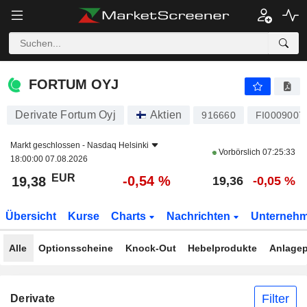
FORTUM OYJ
19,38
€
-0,54 %
FORTUM OYJ
Derivate Fortum Oyj
Aktien
916660
FI0009007
Markt geschlossen -
Nasdaq Helsinki
Vorbörslich
07:25:33
18:00:00 07.08.2026
EUR
-0,54 %
19,38
19,36
-0,05 %
Übersicht
Kurse
Charts
Nachrichten
Unterneh
Alle
Optionsscheine
Knock-Out
Hebelprodukte
Anlagep
Filter
Derivate