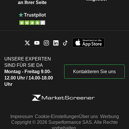
an Ihrer Seite
UNSERE EXPERTEN
SIND FÜR SIE DA
Montag - Freitag 9.00-
Kontaktieren Sie uns
12.00 Uhr / 14.00-18.00
Uhr
Impressum
Cookie-Einstellungen
Über uns
Werbung
Copyright © 2026 Surperformance SAS. Alle Rechte
vorbehalten.