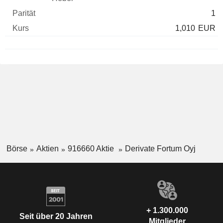
1
1,010
EUR
Börse
Aktien
916660 Aktie
Derivate Fortum Oyj
+ 1.300.000
Seit über 20 Jahren
Mitglieder