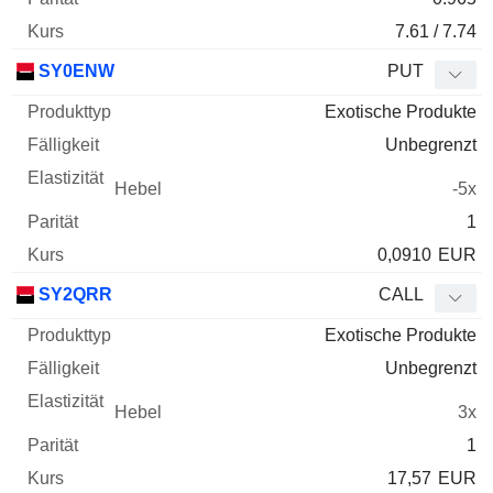
7.61 / 7.74
SY0ENW
PUT
Exotische Produkte
Unbegrenzt
-5x
1
0,0910
EUR
SY2QRR
CALL
Exotische Produkte
Unbegrenzt
3x
1
17,57
EUR