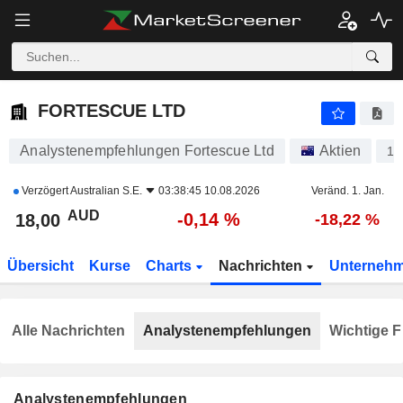
FORTESCUE LTD
18,00
$
-0,14 %
FORTESCUE LTD
Analystenempfehlungen Fortescue Ltd
Aktien
12
Verzögert
Australian S.E.
03:38:45 10.08.2026
Veränd. 1. Jan.
AUD
-0,14 %
18,00
-18,22 %
Übersicht
Kurse
Charts
Nachrichten
Unterneh
Alle Nachrichten
Analystenempfehlungen
Wichtige F
Analystenempfehlungen