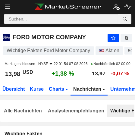
FORD MOTOR COMPANY
13,98
$
+1,38 %
FORD MOTOR COMPANY
Wichtige Fakten Ford Motor Company
Aktien
50
Markt geschlossen -
NYSE
22:01:54 07.08.2026
Nachbörslich
02:00:00
USD
+1,38 %
13,98
13,97
-0,07 %
Übersicht
Kurse
Charts
Nachrichten
Unterneh
Alle Nachrichten
Analystenempfehlungen
Wichtige F
Wichtige Fakten