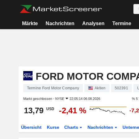
Märkte
Nachrichten
Analysen
Termine
FORD MOTOR COMP
Termine Ford Motor Company
Aktien
502391
Markt geschlossen -
NYSE
22:05:14 06.08.2026
% 5 
13,79
-2,41 %
USD
-7,
Übersicht
Kurse
Charts
Nachrichten
Untern