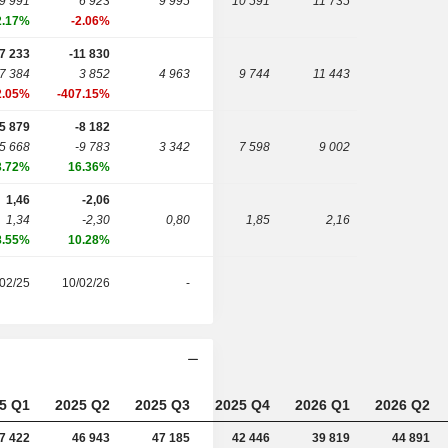
9 991
6 923
9 995
10 591
11 735
2.17%
-2.06%
7 233
-11 830
7 384
3 852
4 963
9 744
11 443
2.05%
-407.15%
5 879
-8 182
5 668
-9 783
3 342
7 598
9 002
3.72%
16.36%
1,46
-2,06
1,34
-2,30
0,80
1,85
2,16
8.55%
10.28%
02/25
10/02/26
-
5 Q1
2025 Q2
2025 Q3
2025 Q4
2026 Q1
2026 Q2
7 422
46 943
47 185
42 446
39 819
44 891