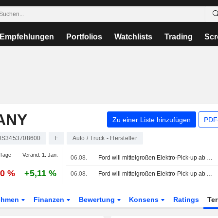
Empfehlungen
Portfolios
Watchlists
Trading
Scr
ANY
Zu einer Liste hinzufügen
PDF-
US3453708600
F
Auto / Truck - Hersteller
Tage
Veränd. 1. Jan.
06.08.
Ford will mittelgroßen Elektro-Pick-up ab 28.350 USD Anfang 2027 verkaufen
20 %
+5,11 %
06.08.
Ford will mittelgroßen Elektro-Pick-up ab Anfang 2027 ab 28.350 USD verkaufen
ehmen
Finanzen
Bewertung
Konsens
Ratings
Te