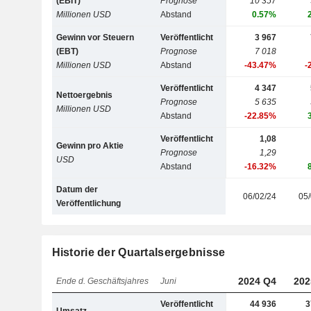
(EBIT)
Prognose
10 357
Millionen USD
Abstand
0.57%
Gewinn vor Steuern
Veröffentlicht
3 967
(EBT)
Prognose
7 018
Millionen USD
Abstand
-43.47%
-
Veröffentlicht
4 347
Nettoergebnis
Prognose
5 635
Millionen USD
Abstand
-22.85%
Veröffentlicht
1,08
Gewinn pro Aktie
Prognose
1,29
USD
Abstand
-16.32%
Datum der
06/02/24
05/
Veröffentlichung
Historie der Quartalsergebnisse
2024 Q4
202
Ende d. Geschäftsjahres
Juni
Veröffentlicht
44 936
3