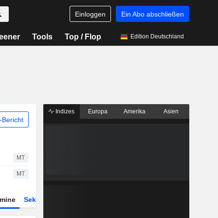
Einloggen
Ein Abo abschließen
eener
Tools
Top / Flop
Edition Deutschland
Indizes
Europa
Amerika
Asien
Bericht
MT
MT
rmine
Sektor
Derivate
ETFs