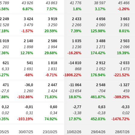
5 789
43 926
43 863
41 776
38 597
45 466
4.56%
6.87%
7.57%
1.6%
3.17%
-1.26%
2 249
3 424
3 919
2 433
4 656
3 663
1 528
3 479
3 250
2 266
2 060
3 391
7.18%
-1.57%
20.59%
7.39%
125.98%
8.01%
1 019
2 140
2 586
1 035
3 488
2 503
201
1 898
1 994
1 236
1 271
2 096
7.36%
12.76%
29.68%
-16.26%
174.42%
19.39%
621
541
1 818
-14 810
2 912
-2 033
6,33
1 691
1 831
868
1 052
1 673
5.27%
-68%
-0.71%
-1806.22%
176.94%
-221.52%
471
-36,0
2 447
-11 064
2 548
-1 327
-27,6
1 260
1 424
-13 654
-704
459
7.88%
-102.86%
71.83%
18.97%
461.87%
-389.25%
0,12
-0,01
0,60
-2,77
0,63
-0,33
0,02
0,31
0,34
-3,38
-0,18
0,02
9.35%
-103.19%
74.92%
17.97%
452.03%
-1476.72%
05/25
30/07/25
23/10/25
10/02/26
29/04/26
28/07/26