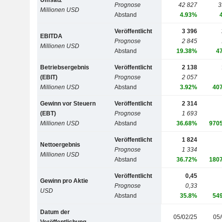
Umsatz
Prognose
42 827
3
Millionen USD
Abstand
4.93%
Veröffentlicht
3 396
EBITDA
Prognose
2 845
Millionen USD
Abstand
19.38%
4
Betriebsergebnis
Veröffentlicht
2 138
(EBIT)
Prognose
2 057
Millionen USD
Abstand
3.92%
40
Gewinn vor Steuern
Veröffentlicht
2 314
(EBT)
Prognose
1 693
Millionen USD
Abstand
36.68%
970
Veröffentlicht
1 824
Nettoergebnis
Prognose
1 334
Millionen USD
Abstand
36.72%
180
Veröffentlicht
0,45
Gewinn pro Aktie
Prognose
0,33
USD
Abstand
35.8%
54
Datum der
05/02/25
05/