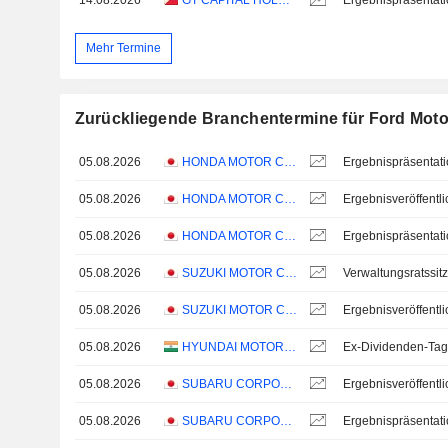
14.08.2026
GT CAPITAL HOLDINGS, INC.
Ergebnispräsentat
Mehr Termine
Zurückliegende Branchentermine für Ford Mo
05.08.2026
HONDA MOTOR CO., LTD.
Ergebnispräsentat
05.08.2026
HONDA MOTOR CO., LTD.
05.08.2026
HONDA MOTOR CO., LTD.
Ergebnispräsentat
05.08.2026
SUZUKI MOTOR CORPORATION
Verwaltungsratssit
05.08.2026
SUZUKI MOTOR CORPORATION
05.08.2026
HYUNDAI MOTOR INDIA LIMITED
Ex-Dividenden-Tag
05.08.2026
SUBARU CORPORATION
05.08.2026
SUBARU CORPORATION
Ergebnispräsentat