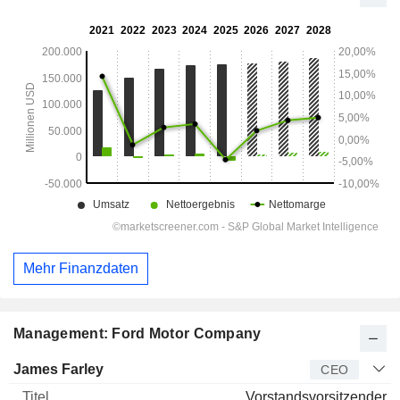
Mehr Finanzdaten
Management: Ford Motor Company
Manager
Titel
Alter
Seit
James Farley
CEO
Vorstandsvorsitzender