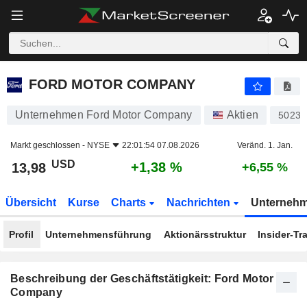
FORD MOTOR COMPANY
13,98
$
+1,38 %
FORD MOTOR COMPANY
Unternehmen Ford Motor Company
Aktien
50239
Markt geschlossen -
NYSE
22:01:54 07.08.2026
Veränd. 1. Jan.
USD
+1,38 %
13,98
+6,55 %
Übersicht
Kurse
Charts
Nachrichten
Unterneh
Profil
Unternehmensführung
Aktionärsstruktur
Insider-Tr
Beschreibung der Geschäftstätigkeit: Ford Motor
Company