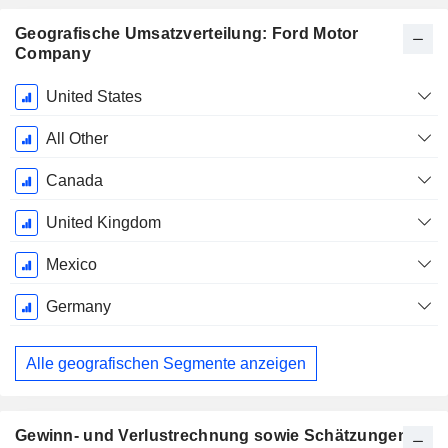
Geografische Umsatzverteilung: Ford Motor
Company
Ende d.
United States
Geschäftsjahres:
Dezember
All Other
Canada
United Kingdom
Mexico
Germany
Alle geografischen Segmente anzeigen
Gewinn- und Verlustrechnung sowie Schätzungen