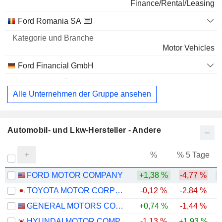
Finance/Rental/Leasing
Ford Romania SA
Motor Vehicles
Ford Financial GmbH
Alle Unternehmen der Gruppe ansehen
Automobil- und Lkw-Hersteller - Andere
%
% 5 Tage
%
FORD MOTOR COMPANY
+1,38 %
-4,77 %
+
TOYOTA MOTOR CORPORATION
-0,12 %
-2,84 %
GENERAL MOTORS COMPANY
+0,74 %
-1,44 %
+
HYUNDAI MOTOR COMPANY
-1,13 %
+1,93 %
+