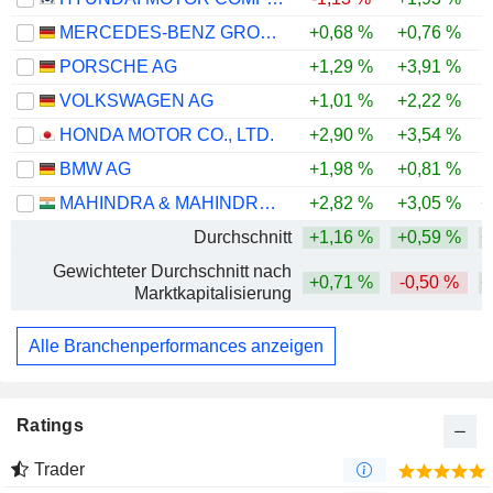
MERCEDES-BENZ GROUP AG
+0,68 %
+0,76 %
PORSCHE AG
+1,29 %
+3,91 %
VOLKSWAGEN AG
+1,01 %
+2,22 %
-
HONDA MOTOR CO., LTD.
+2,90 %
+3,54 %
BMW AG
+1,98 %
+0,81 %
-
MAHINDRA & MAHINDRA LIMITED
+2,82 %
+3,05 %
+
Durchschnitt
+1,16 %
+0,59 %
+
Gewichteter Durchschnitt nach
+0,71 %
-0,50 %
+
Marktkapitalisierung
Alle Branchenperformances anzeigen
Ratings
Trader