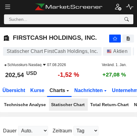
FIRSTCASH HOLDINGS, INC.
202,54
$
-1,52 %
FIRSTCASH HOLDINGS, INC.
Statischer Chart FirstCash Holdings, Inc.
Aktien
Schlusskurs
Nasdaq
07.08.2026
Veränd. 1. Jan.
USD
-1,52 %
202,54
+27,08 %
Übersicht
Kurse
Charts
Nachrichten
Unterneh
Technische Analyse
Statischer Chart
Total Return-Chart
N
Dauer
Zeitraum