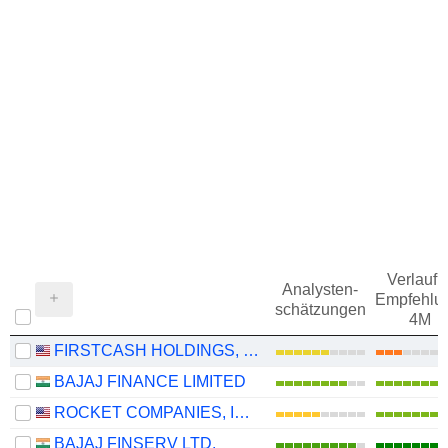
Verlauf d
Analysten-
Empfehlu
schätzungen
4M
FIRSTCASH HOLDINGS, INC.
BAJAJ FINANCE LIMITED
ROCKET COMPANIES, INC.
BAJAJ FINSERV LTD.