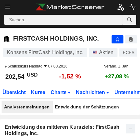
FIRSTCASH HOLDINGS, INC.
202,54
$
-1,52 %
FIRSTCASH HOLDINGS, INC.
Konsens FirstCash Holdings, Inc.
Aktien
FCFS
Schlusskurs
Nasdaq
07.08.2026
Veränd. 1. Jan.
USD
-1,52 %
202,54
+27,08 %
Übersicht
Kurse
Charts
Nachrichten
Unterneh
Analystenmeinungen
Entwicklung der Schätzungen
Entwicklung des mittleren Kursziels: FirstCash
Holdings, Inc.