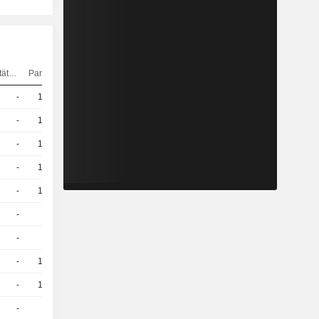
Elastizität
Parität
Kurs
-
10
-
EUR
-
10
-
EUR
-
10
-
EUR
-
10
-
EUR
-
10
-
EUR
-
2
-
EUR
-
2
-
EUR
-
10
-
EUR
-
10
-
EUR
-
1
-
EUR