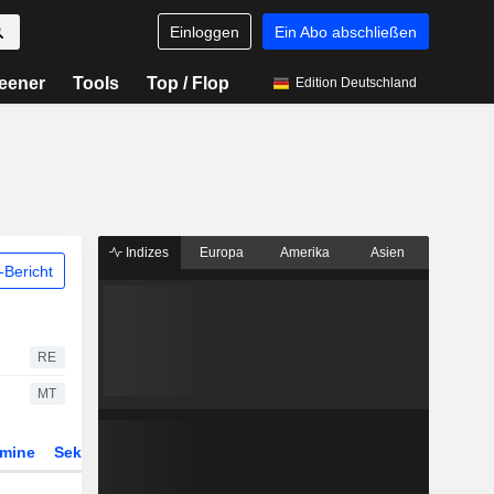
Einloggen
Ein Abo abschließen
eener
Tools
Top / Flop
Edition Deutschland
Indizes
Europa
Amerika
Asien
Bericht
RE
MT
rmine
Sektor
Derivate
ETFs