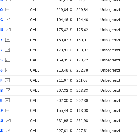
JG
CALL
219,84
€
219,84
Unbegrenzt
VG
CALL
194,46
€
194,46
Unbegrenzt
MU
CALL
175,42
€
175,42
Unbegrenzt
UX
CALL
150,07
€
150,07
Unbegrenzt
K7
CALL
173,91
€
193,97
Unbegrenzt
NS
CALL
169,35
€
173,72
Unbegrenzt
S6
CALL
213,48
€
232,78
Unbegrenzt
NF
CALL
211,07
€
211,07
Unbegrenzt
GB
CALL
207,32
€
223,33
Unbegrenzt
JR
CALL
202,30
€
202,30
Unbegrenzt
XF
CALL
155,44
€
163,08
Unbegrenzt
SG
CALL
231,98
€
231,98
Unbegrenzt
GK
CALL
227,61
€
227,61
Unbegrenzt