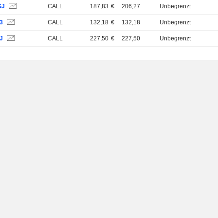
GJ
CALL
187,83
€
206,27
Unbegrenzt
3
CALL
132,18
€
132,18
Unbegrenzt
J
CALL
227,50
€
227,50
Unbegrenzt