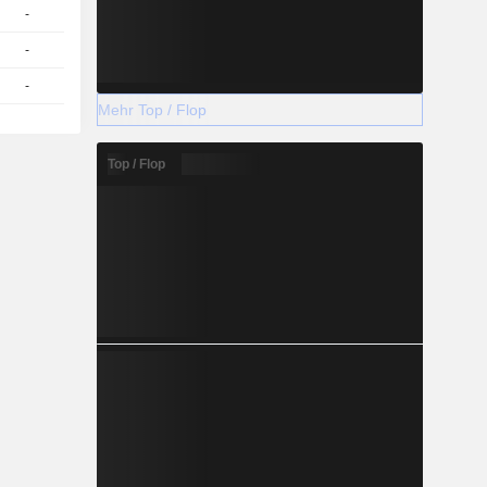
-
1
-
EUR
-
1
-
EUR
-
1
-
EUR
Mehr Top / Flop
Top / Flop