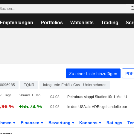
Empfehlungen
Portfolios
Watchlists
Trading
Scr
Zu einer Liste hinzufügen
PDF-
0096985
EQNR
Integrierte Erdöl / Gas - Unternehmen
 5 Tage
Veränd. 1. Jan.
04.08.
Petrobras stoppt Studien für 1 Mrd. USD teure Gaspipeline in Brasilien wegen regulatorischer Unsicherheit, wie Quellen sagen
5,96 %
+55,74 %
04.08.
In den USA als ADRs gehandelte europäische Aktien legen am Dienstag im Handel zu
ehmen
Finanzen
Bewertung
Konsens
Ratings
Te