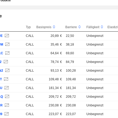
rodukte
e
Typ
Basispreis
Barriere
Fälligkeit
UE
CALL
20,89
€
22,50
Unbegrenzt
UM
CALL
35,46
€
38,18
Unbegrenzt
1C
CALL
64,64
€
69,60
Unbegrenzt
2
CALL
78,74
€
84,79
Unbegrenzt
N2
CALL
93,13
€
100,28
Unbegrenzt
MT
CALL
109,48
€
109,48
Unbegrenzt
MU
CALL
181,34
€
181,34
Unbegrenzt
AQ
CALL
209,72
€
209,72
Unbegrenzt
CR
CALL
230,08
€
230,08
Unbegrenzt
M9
CALL
223,07
€
223,07
Unbegrenzt