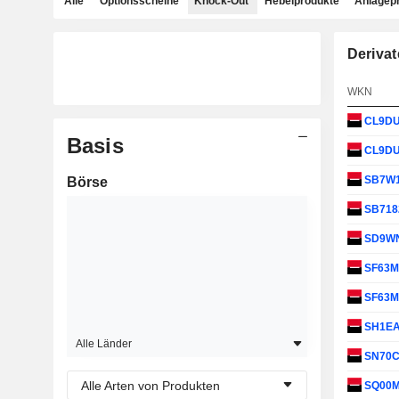
Alle
Optionsscheine
Knock-Out
Hebelprodukte
Anlagep
Derivat
WKN
CL9D
Basis
CL9D
SB7W
Börse
SB718
SD9W
SF63
SF63
SH1E
Alle Länder
SN70
Alle Arten von Produkten
SQ00