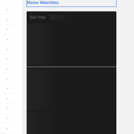
Meine Watchlists
-
1
-
EUR
Top / Flop
-
1
-
EUR
-
1
-
EUR
-
1
-
EUR
-
1
-
EUR
-
1
-
EUR
-
1
-
EUR
-
1
-
EUR
-
1
-
EUR
-
1
-
EUR
-
1
-
EUR
-
1
-
EUR
-
1
-
EUR