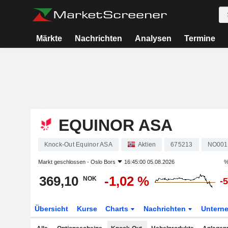
Märkte
Nachrichten
Analysen
Termine
EQUINOR ASA
Knock-Out Equinor ASA
Aktien
675213
NO001
Markt geschlossen -
Oslo Bors
16:45:00 05.08.2026
%
369,10
-1,02 %
NOK
-
Übersicht
Kurse
Charts
Nachrichten
Untern