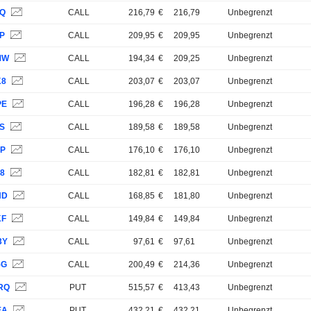
FQ
CALL
216,79
€
216,79
Unbegrenzt
FP
CALL
209,95
€
209,95
Unbegrenzt
MW
CALL
194,34
€
209,25
Unbegrenzt
K8
CALL
203,07
€
203,07
Unbegrenzt
PE
CALL
196,28
€
196,28
Unbegrenzt
PS
CALL
189,58
€
189,58
Unbegrenzt
FP
CALL
176,10
€
176,10
Unbegrenzt
88
CALL
182,81
€
182,81
Unbegrenzt
ND
CALL
168,85
€
181,80
Unbegrenzt
KF
CALL
149,84
€
149,84
Unbegrenzt
3Y
CALL
97,61
€
97,61
Unbegrenzt
5G
CALL
200,49
€
214,36
Unbegrenzt
RQ
PUT
515,57
€
413,43
Unbegrenzt
EA
PUT
432,21
€
432,21
Unbegrenzt