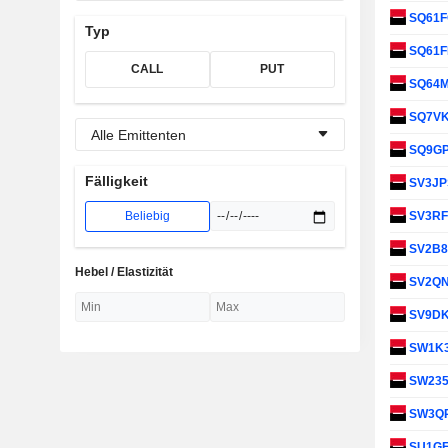
SQ61
Typ
SQ61
CALL
PUT
SQ64
SQ7V
Alle Emittenten
SQ9G
Fälligkeit
SV3J
Beliebig
SV3R
SV2B
Hebel / Elastizität
SV2Q
SV9D
SW1K
SW23
SW3Q
SU1G