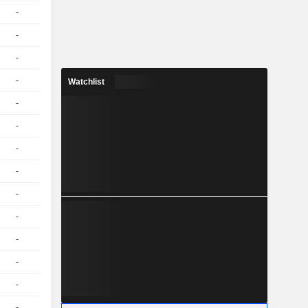
-
1
-
EUR
-
1
-
EUR
-
1
-
EUR
-
1
-
EUR
Watchlist
-
1
-
EUR
-
1
-
EUR
-
1
-
EUR
-
1
-
EUR
-
1
-
EUR
-
1
-
EUR
-
1
-
EUR
-
1
-
EUR
-
5
-
EUR
-
1
-
EUR