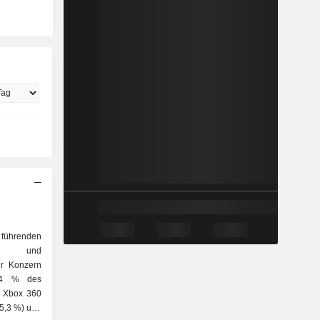
 führenden
kler und
er Konzern
(64 % des
, Xbox 360
15,3 %) und