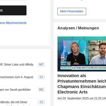
en
Mehr Finanzdaten
sere Abonnements
Analysen / Meinungen
, Silver Lake und Affinity
MT
Innovation als
 Ausschüssen zum 4. August
CI
Privatunternehmen leich
Chapmans Einschätzun
gen vor Saudi-gestützter
RE
Electronic Arts
Am 29. September 2025 um 21:25 Uh
fonds, die mit Silver
CI