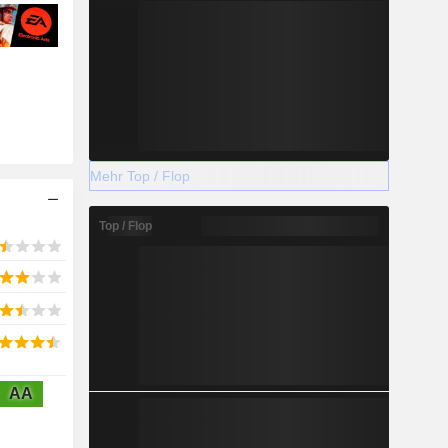
Mehr Top / Flop
Top / Flop
AA