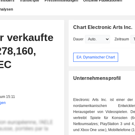
Insiders
Transkripte
Pressemitteilungen
Offizielle Publikationen
nalysen
Chart Electronic Arts Inc.
r verkaufte
Dauer
Zeitraum
78,160,
EA: Dynamischer Chart
SEC
Unternehmensprofil
 um 15:11
Electronic Arts Inc. ist einer der
igen
nordamerikanischen Entwic
Herausgeber von Videospielen. D
vertreibt Spiele für Konsolen 
Nettoumsatzes; PlayStation 3 und 4
und Xbox One usw.), Mobiltelefone (