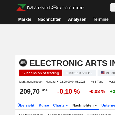
Märkte
Nachrichten
Analysen
Termine
ELECTRONIC ARTS I
Suspension of trading
Electronic Arts Inc.
Aktie
Markt geschlossen -
Nasdaq
22:00:00 04.08.2026
% 5 Tage
Verä
209,70
-0,10 %
USD
-0,08 %
+2
Übersicht
Kurse
Charts
Nachrichten
Untern