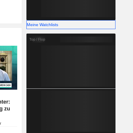
Meine Watchlists
Top / Flop
ter:
g zu
r