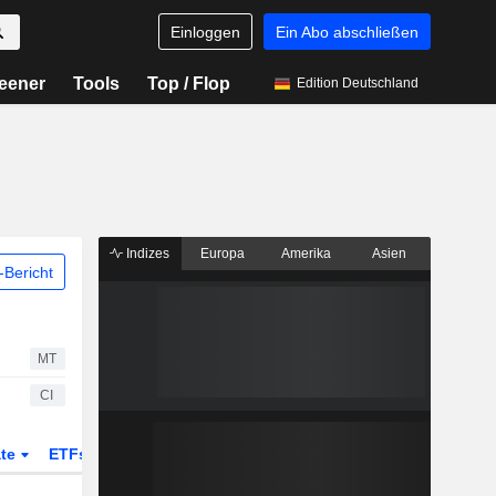
Einloggen
Ein Abo abschließen
eener
Tools
Top / Flop
Edition Deutschland
Indizes
Europa
Amerika
Asien
Bericht
MT
CI
ate
ETFs