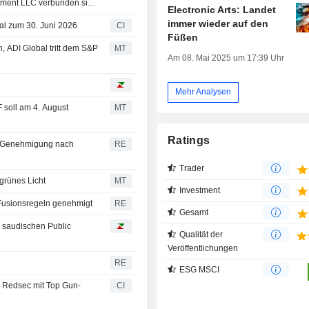
ement LLC verbunden sind
Electronic Arts: Landet
c. (NasdaqGS:EA) von einer
immer wieder auf den
tal zum 30. Juni 2026
CI
Füßen
 ADI Global tritt dem S&P
MT
Am 08. Mai 2025 um 17:39 Uhr
Mehr Analysen
 soll am 4. August
MT
Ratings
EU-Genehmigung nach
RE
Trader
grünes Licht
MT
Investment
Fusionsregeln genehmigt
RE
Gesamt
n saudischen Public
Qualität der
Veröffentlichungen
RE
ESG MSCI
eld Redsec mit Top Gun-
CI