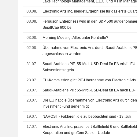
Lake Technology Management, L.L.C. und A Fin Manag
(Konsortium), hat die Übernahme von Electronic Arts In
03.08.
Electronic Arts Inc. meldet Ergebnisse für das erste Quar
Gruppe von Aktionären abgeschlossen.
03.08.
Ferguson Enterprises wird in den S&P 500 aufgenommen,
SmallCap 600 bei
03.08.
Morning Meeting: Alles unter Kontrolle?
02.08.
Übernahme von Electronic Arts durch Saudi-Arabiens PIF
abgeschlossen werden
31.07.
Saudi-Arabiens PIF: 55-Mrd.-USD-Deal für EA erhält 
Subventionsregeln
23.07.
EU-Kommission gibt PIF-Übernahme von Electronic Arts 
23.07.
Saudi-Arabiens PIF: 55-Mrd.-USD-Deal für EA nach EU-
23.07.
Die EU hat die Übernahme von Electronic Arts durch de
Investment Fund genehmigt
19.07.
NAHOST - Faktoren, die zu beobachten sind - 19. Juli
17.07.
Electronic Arts Inc. präsentiert Battlefield 6 und Battlefi
Kooperation und großem Saison-Update