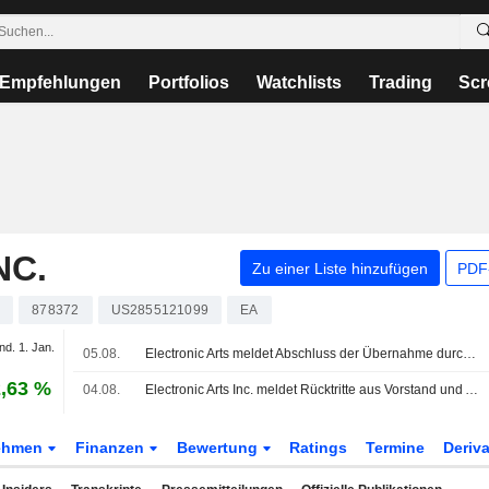
Empfehlungen
Portfolios
Watchlists
Trading
Scr
NC.
Zu einer Liste hinzufügen
PDF-
n
878372
US2855121099
EA
nd. 1. Jan.
05.08.
Electronic Arts meldet Abschluss der Übernahme durch PIF, Silver Lake und Affinity Partners
,63 %
04.08.
Electronic Arts Inc. meldet Rücktritte aus Vorstand und Ausschüssen zum 4. August 2026
ehmen
Finanzen
Bewertung
Ratings
Termine
Deriv