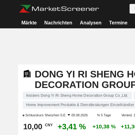
Märkte
Nachrichten
Analysen
Termine
DONG YI RI SHENG 
DECORATION GROUP 
Insiders Dong Yi Ri Sheng Home Decoration Group Co.,Ltd.
Home Improvement Produkte & Dienstleistungen Einzelhändler
Schlusskurs
Shenzhen S.E.
05.08.2026
% 5 Tage
Veränd. 1
10,00
+3,41 %
CNY
+10,38 %
+11,