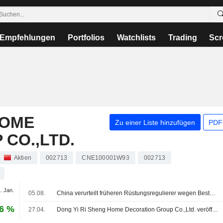
Empfehlungen
Portfolios
Watchlists
Trading
Scr
HOME
Zu einer Liste hinzufügen
PDF-
CO.,LTD.
Aktien
002713
CNE100001W93
002713
. Jan.
05.08.
China verurteilt früheren Rüstungsregulierer wegen Bestechlichkeit und Einflussnahme zu 10 Jahren Haft
36 %
27.04.
Dong Yi Ri Sheng Home Decoration Group Co.,Ltd. veröffentlicht Ergebniszahlen für das erste Quartal zum 31. März 2026