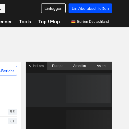
Einloggen
Ein Abo abschließen
eener
Tools
Top / Flop
Edition Deutschland
Indizes
Europa
Amerika
Asien
Bericht
RE
CI