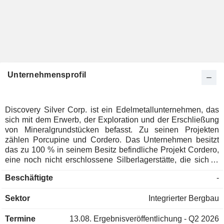
Unternehmensprofil
Discovery Silver Corp. ist ein Edelmetallunternehmen, das
sich mit dem Erwerb, der Exploration und der Erschließung
von Mineralgrundstücken befasst. Zu seinen Projekten
zählen Porcupine und Cordero. Das Unternehmen besitzt
das zu 100 % in seinem Besitz befindliche Projekt Cordero,
eine noch nicht erschlossene Silberlagerstätte, die sich in
der Nähe der Infrastruktur in einem Bergbaugürtel im
Beschäftigte
-
mexikanischen Bundesstaat Chihuahua befindet. Die
Porcupine-Betriebe von Discovery erstrecken sich über eine
Sektor
Integrierter Bergbau
Fläche von rund 1.400 Quadratkilometern (km²) in und um
Timmins, Ontario, einschließlich des Timmins-Camps.
Termine
13.08.
Ergebnisveröffentlichung - Q2 2026
Porcupine umfasst die Bergbaukonzessionen Hoyle Pond,