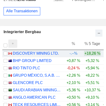
Alle Transaktionen
Integrierter Bergbau
%
% 5 Tage
%
DISCOVERY MINING LTD.
-.--%
+18,26 %
BHP GROUP LIMITED
+0,87 %
+5,32 %
+
RIO TINTO PLC
-0,24 %
+5,94 %
+
GRUPO MÉXICO, S.A.B. DE C.V.
+2,26 %
+8,22 %
+
GLENCORE PLC
+2,10 %
+5,51 %
+
SAUDI ARABIAN MINING COMPANY (MAADEN)
+5,36 %
+10,37 %
+
ANGLO AMERICAN PLC
+0,50 %
+9,10 %
+
TECK RESOURCES LIMITED
+0,56 %
+3,14 %
+