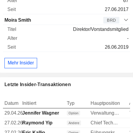
67
27.06.2017
Moira Smith
BRD
Direktor/Vorstandsmitglied
-
26.06.2019
Mehr Insider
Letzte Insider-Transaktionen
Datum
Initiiert
Typ
Hauptposition
A
29.04.26
Jennifer Wagner
Verwaltungsratsmitglied
7
Option
27.02.26
Raymond Yip
Chief Technology Officer (CTO)
Andere
27.02.26
Eric Kallio
Führungskraft / leitender Angestellter
3
Option