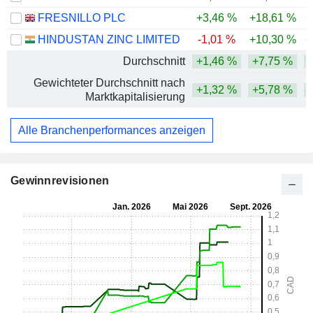
FRESNILLO PLC
+3,46 %
+18,61 %
+
HINDUSTAN ZINC LIMITED
-1,01 %
+10,30 %
+
Durchschnitt
+1,46 %
+7,75 %
+
Gewichteter Durchschnitt nach
+1,32 %
+5,78 %
+
Marktkapitalisierung
Alle Branchenperformances anzeigen
Gewinnrevisionen