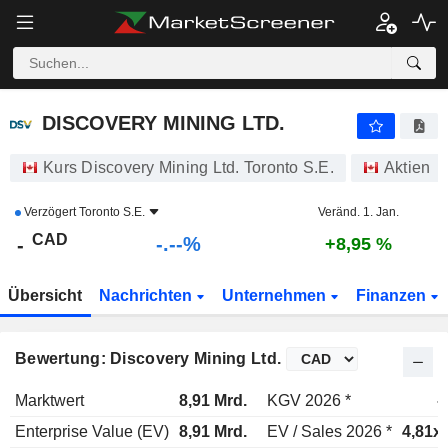
-.-
DISCOVERY MINING LTD.
-
$
-
%
DISCOVERY MINING LTD.
Kurs Discovery Mining Ltd. Toronto S.E.
Aktien
Verzögert
Toronto S.E.
Veränd. 1. Jan.
CAD
-.--%
-
+8,95 %
Übersicht
Nachrichten
Unternehmen
Finanzen
Bewertung: Discovery Mining Ltd.
Marktwert
8,91 Mrd.
KGV 2026 *
-
Enterprise Value (EV)
8,91 Mrd.
EV / Sales 2026 *
4,81x