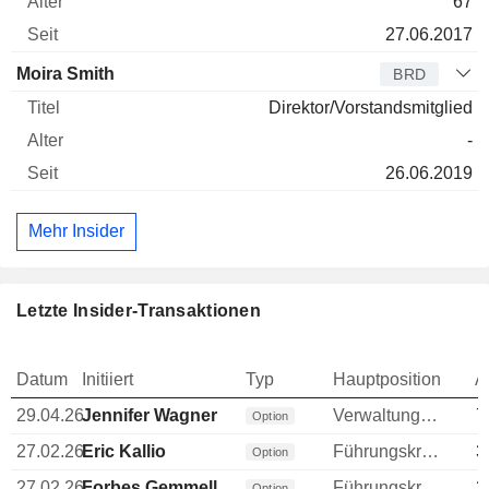
67
27.06.2017
Moira Smith
BRD
Direktor/Vorstandsmitglied
-
26.06.2019
Mehr Insider
Letzte Insider-Transaktionen
Datum
Initiiert
Typ
Hauptposition
A
29.04.26
Jennifer Wagner
Verwaltungsratsmitglied
7
Option
27.02.26
Eric Kallio
Führungskraft / leitender Angestellter
3
Option
27.02.26
Forbes Gemmell
Führungskraft / leitender Angestellter
2
Option