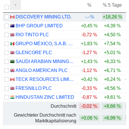
%
% 5 Tage
%
DISCOVERY MINING LTD.
-.--%
+18,26 %
BHP GROUP LIMITED
+0,45 %
+4,39 %
+
RIO TINTO PLC
-0,72 %
+4,50 %
+
GRUPO MÉXICO, S.A.B. DE C.V.
+1,83 %
+7,54 %
+
GLENCORE PLC
-1,27 %
+5,01 %
+
SAUDI ARABIAN MINING COMPANY (MAADEN)
+1,43 %
+6,33 %
+
ANGLO AMERICAN PLC
-1,12 %
+6,71 %
+
TECK RESOURCES LIMITED
+0,42 %
+6,24 %
+
FRESNILLO PLC
-0,33 %
+8,56 %
+
HINDUSTAN ZINC LIMITED
-0,87 %
+9,81 %
+
Durchschnitt
-0,02 %
+8,66 %
+
Gewichteter Durchschnitt nach
+0,06 %
+6,99 %
+
Marktkapitalisierung