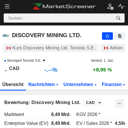
-.-
DISCOVERY MINING LTD.
-
$
-
%
DISCOVERY MINING LTD.
Kurs Discovery Mining Ltd. Toronto S.E.
Aktien
Verzögert
Toronto S.E.
Veränd. 1. Jan.
CAD
-.--%
-
+8,95 %
Übersicht
Nachrichten
Unternehmen
Finanzen
Bewertung: Discovery Mining Ltd.
Marktwert
8,49 Mrd.
KGV 2026 *
-
Enterprise Value (EV)
8,49 Mrd.
EV / Sales 2026 *
4,59x