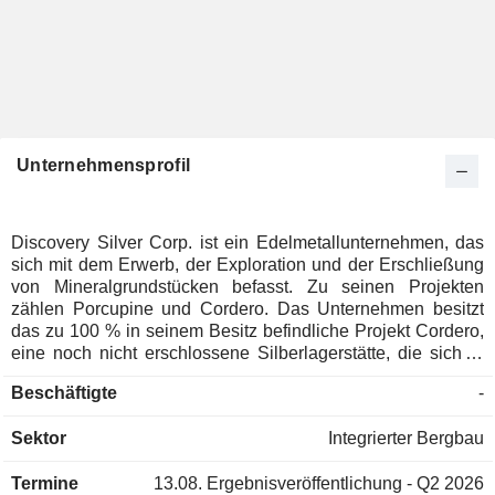
Unternehmensprofil
Discovery Silver Corp. ist ein Edelmetallunternehmen, das
sich mit dem Erwerb, der Exploration und der Erschließung
von Mineralgrundstücken befasst. Zu seinen Projekten
zählen Porcupine und Cordero. Das Unternehmen besitzt
das zu 100 % in seinem Besitz befindliche Projekt Cordero,
eine noch nicht erschlossene Silberlagerstätte, die sich in
der Nähe der Infrastruktur in einem Bergbaugürtel im
Beschäftigte
-
mexikanischen Bundesstaat Chihuahua befindet. Die
Porcupine-Betriebe von Discovery erstrecken sich über eine
Sektor
Integrierter Bergbau
Fläche von rund 1.400 Quadratkilometern (km²) in und um
Timmins, Ontario, einschließlich des Timmins-Camps.
Termine
13.08.
Ergebnisveröffentlichung - Q2 2026
Porcupine umfasst die Bergbaukonzessionen Hoyle Pond,