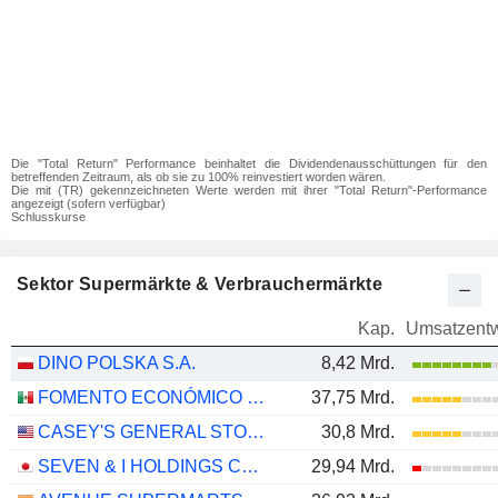
Die "Total Return" Performance beinhaltet die Dividendenausschüttungen für den
betreffenden Zeitraum, als ob sie zu 100% reinvestiert worden wären.
Die mit (TR) gekennzeichneten Werte werden mit ihrer "Total Return"-Performance
angezeigt (sofern verfügbar)
Schlusskurse
Sektor Supermärkte & Verbrauchermärkte
Kap.
Umsatzentw
DINO POLSKA S.A.
8,42 Mrd.
FOMENTO ECONÓMICO MEXICANO, S.A.B. DE C.V.
37,75 Mrd.
CASEY'S GENERAL STORES, INC.
30,8 Mrd.
SEVEN & I HOLDINGS CO., LTD.
29,94 Mrd.