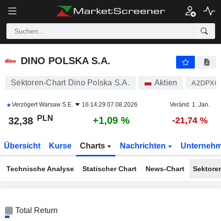
DINO POLSKA S.A.
32,38
zł
+1,09 %
DINO POLSKA S.A.
Sektoren-Chart Dino Polska S.A.
Aktien
A2DPXC
Verzögert
Warsaw S.E.
16:14:29 07.08.2026
Veränd. 1. Jan.
PLN
+1,09 %
32,38
-21,74 %
Übersicht
Kurse
Charts
Nachrichten
Unterneh
Technische Analyse
Statischer Chart
News-Chart
Sektore
Total Return