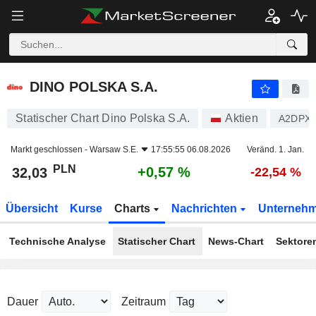
DINO POLSKA S.A.
32,03
zł
+0,57 %
DINO POLSKA S.A.
Statischer Chart Dino Polska S.A.
Aktien
A2DPX
Markt geschlossen -
Warsaw S.E.
17:55:55 06.08.2026
Veränd. 1. Jan.
PLN
+0,57 %
32,03
-22,54 %
Übersicht
Kurse
Charts
Nachrichten
Unterneh
Technische Analyse
Statischer Chart
News-Chart
Sektore
Dauer
Zeitraum