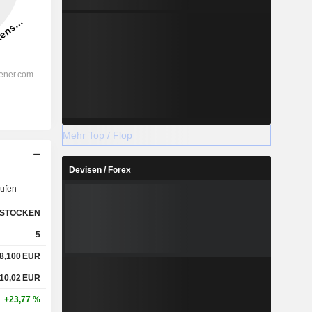
Mehr Top / Flop
Devisen / Forex
ufen
STOCKEN
5
8,100
EUR
10,02
EUR
+23,77 %