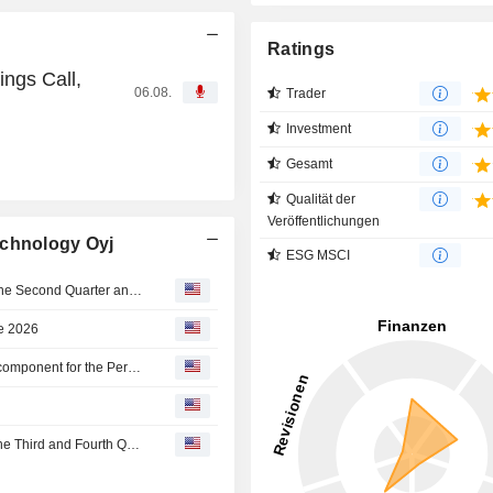
Ratings
ngs Call,
06.08.
Trader
Investment
Gesamt
Qualität der
Veröffentlichungen
echnology Oyj
ESG MSCI
Detection Technology Oyj Reports Earnings Results for the Second Quarter and Six Months Ended June 30, 2026
ne 2026
Detection Technology's Board decided on an additional component for the Performance Share Plan 2026-2028
Detection Technology Oyj Provides Sales Guidance for the Third and Fourth Quarters of 2026