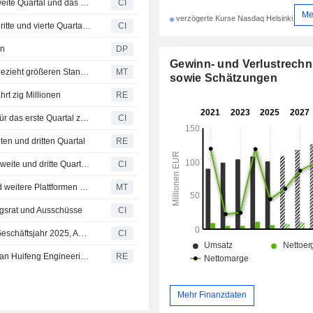
Detection Technology Oyj legt Ergebniszahlen für das zweite Quartal und das erste Halbjahr zum 30. Juni 2026 vor
CI
Me
verzögerte Kurse Nasdaq Helsinki
Detection Technology Oyj gibt Umsatzprognose für das dritte und vierte Quartal 2026 ab
CI
en
DP
Gewinn- und Verlustrech
Detection Technology: Tochtergesellschaft in Shanghai bezieht größeren Standort
MT
sowie Schätzungen
rt zig Millionen
RE
Detection Technology Oyj veröffentlicht Ergebniszahlen für das erste Quartal zum 31. März 2026
CI
en und dritten Quartal
RE
Detection Technology Oyj gibt Umsatzprognose für das zweite und dritte Quartal 2026 bekannt
CI
Britische Ofcom leitet Untersuchung gegen Telegram und weitere Plattformen wegen mutmaßlicher Kindesmissbrauchsinhalte ein
MT
ngsrat und Ausschüsse
CI
Detection Technology Oyj beschließt Dividende für das Geschäftsjahr 2025, Auszahlung am 8. April 2026
CI
China Isotope & Radiation erwirbt 51%-Mehrheit an Hunan Huifeng Engineering Detection
RE
Mehr Finanzdaten