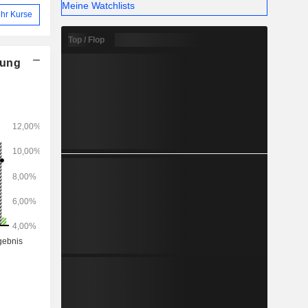
Meine Watchlists
hr Kurse
Top / Flop
nung