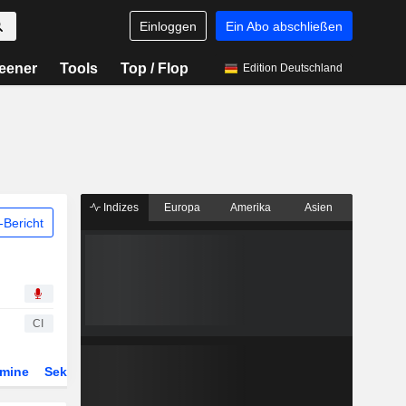
Einloggen
Ein Abo abschließen
eener
Tools
Top / Flop
Edition Deutschland
Indizes
Europa
Amerika
Asien
Bericht
CI
rmine
Sektor
Derivate