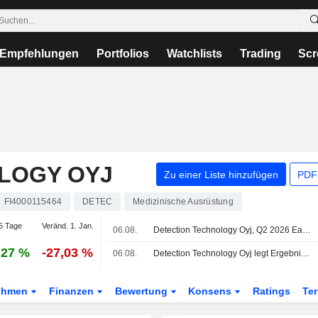
Empfehlungen
Portfolios
Watchlists
Trading
Scr
LOGY OYJ
Zu einer Liste hinzufügen
PDF-
FI4000115464
DETEC
Medizinische Ausrüstung
5 Tage
Veränd. 1. Jan.
06.08.
Detection Technology Oyj, Q2 2026 Earnings Call, Aug 06, 2026
,27 %
-27,03 %
06.08.
Detection Technology Oyj legt Ergebniszahlen für das zweite Quartal und das erste Halbjahr zum 30. Juni 2026 vor
ehmen
Finanzen
Bewertung
Konsens
Ratings
Te