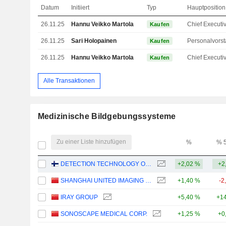
Datum
Initiiert
Typ
Hauptposition
26.11.25
Hannu Veikko Martola
Kaufen
26.11.25
Sari Holopainen
Personalvors
Kaufen
26.11.25
Hannu Veikko Martola
Kaufen
Alle Transaktionen
Medizinische Bildgebungssysteme
Zu einer Liste hinzufügen
%
% 
DETECTION TECHNOLOGY OYJ
+2,02 %
+2
SHANGHAI UNITED IMAGING HEALTHCARE CO., LTD.
+1,40 %
-2
IRAY GROUP
+5,40 %
+14
SONOSCAPE MEDICAL CORP.
+1,25 %
+0