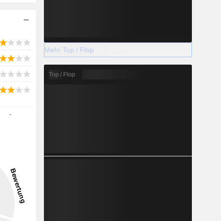
Mehr Top / Flop
Top / Flop
-