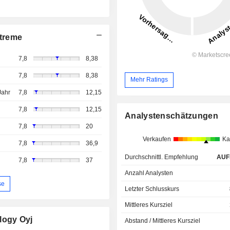
treme
7,8
8,38
7,8
8,38
Mehr Ratings
Jahr
7,8
12,15
7,8
12,15
Analystenschätzungen
7,8
20
Verkaufen
Ka
7,8
36,9
Durchschnittl. Empfehlung
AUF
7,8
37
Anzahl Analysten
se
Letzter Schlusskurs
Mittleres Kursziel
logy Oyj
Abstand / Mittleres Kursziel