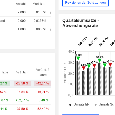
Revisionen der Schätzungen
Anzahl
Marktkap.
Chief Executive Officer (CEO)
2.000
0,0136%
Quartalsumsätze -
tand
2.000
0,0136%
Abweichungsrate
Chief Executive Officer (CEO)
1.000
0,0068%
Veränd. 3
5 Tage
% 1 Jahr
Kap.($)
Jahre
,27 %
-23,58 %
-42,14 %
137 Mio.
,57 %
-14,84 %
-16,01 %
13,68 Mrd.
,67 %
+52,84 %
+8,40 %
4,47 Mrd.
,44 %
-37,50 %
-52,49 %
1,28 Mrd.