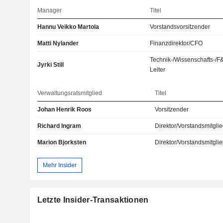
Manager
Titel
Hannu Veikko Martola
Vorstandsvorsitzender
Matti Nylander
Finanzdirektor/CFO
Technik-/Wissenschafts-/F
Jyrki Still
Leiter
Verwaltungsratsmitglied
Titel
Johan Henrik Roos
Vorsitzender
Richard Ingram
Direktor/Vorstandsmitgli
Marion Bjorksten
Direktor/Vorstandsmitgli
Mehr Insider
Letzte Insider-Transaktionen