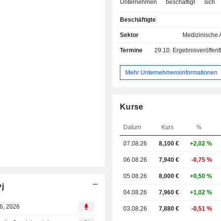
Unternehmen beschäftigt sich
Entwicklung, Herstellung und Verma
Beschäftigte
Röntgenbildgebungskomponent
subsystemen wie Detektoren, Ph
Sektor
Medizinische 
sowie Teilen und Komponenten. D
Termine
29.10.
Ergebnisveröffentlichun
im Bereich Sicherheit umfasst Pr
Scannen von Zügen, Fahrze
Containern, Luftfracht, Gepäck u
Mehr Unternehmensinformationen
sowie tragbare Geräte und Person
Der medizinische Bedarf 
Computertomographie
Kurse
Knochendichtemessung, Mammograp
Brust- und Trauma-Röntgen. Die ind
Datum
Kurs
%
Produkte umfassen Detektoren
Lebensmittelindustrie, die Phar
07.08.26
8,100 €
+2,02 %
Forstwirtschaft, die Automobili
erneuerbare Energien, Öl und
06.08.26
7,940 €
-0,75 %
Bergbau, die Landwirtschaft, Rec
05.08.26
8,000 €
+0,50 %
Abfallsortierung, Luft- und Rau
j
Verteidigung sowie die indu
04.08.26
7,960 €
+1,02 %
Prozesskontrolle.
06, 2026
03.08.26
7,880 €
-0,51 %