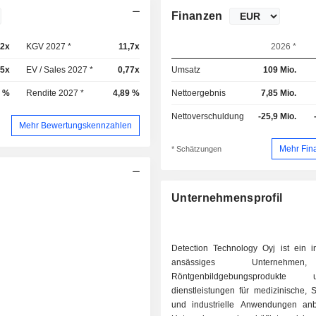
Finanzen
,2x
KGV 2027 *
11,7x
2026 *
85x
EV / Sales 2027 *
0,77x
Umsatz
109 Mio.
5 %
Rendite 2027 *
4,89 %
Nettoergebnis
7,85 Mio.
Nettoverschuldung
-25,9 Mio.
Mehr Bewertungskennzahlen
Mehr Fin
* Schätzungen
Unternehmensprofil
Detection Technology Oyj ist ein i
ansässiges Unternehme
Röntgenbildgebungsproduk
dienstleistungen für medizinische, S
und industrielle Anwendungen anb