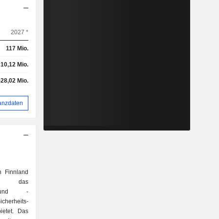
2027 *
117 Mio.
10,12 Mio.
-28,02 Mio.
anzdaten
n Finnland
n, das
te und -
icherheits-
ietet. Das