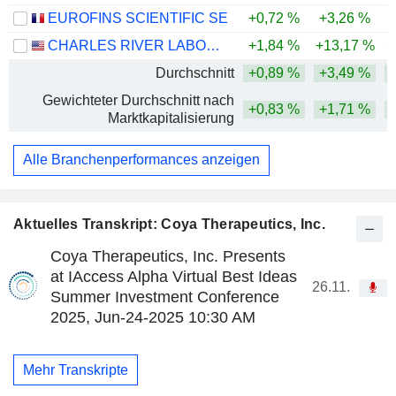
EUROFINS SCIENTIFIC SE
+0,72 %
+3,26 %
CHARLES RIVER LABORATORIES INTERNATIONAL, INC.
+1,84 %
+13,17 %
+
Durchschnitt
+0,89 %
+3,49 %
+
Gewichteter Durchschnitt nach
+0,83 %
+1,71 %
+
Marktkapitalisierung
Alle Branchenperformances anzeigen
Aktuelles Transkript: Coya Therapeutics, Inc.
Coya Therapeutics, Inc. Presents
at IAccess Alpha Virtual Best Ideas
26.11.
Summer Investment Conference
2025, Jun-24-2025 10:30 AM
Mehr Transkripte