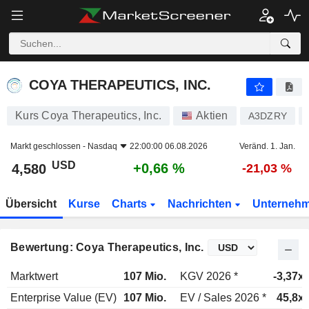
COYA THERAPEUTICS, INC.
4,580
$
+0,66 %
COYA THERAPEUTICS, INC.
Kurs Coya Therapeutics, Inc.
Aktien
A3DZRY
Markt geschlossen -
Nasdaq
22:00:00 06.08.2026
Veränd. 1. Jan.
USD
+0,66 %
4,580
-21,03 %
Übersicht
Kurse
Charts
Nachrichten
Unterneh
Bewertung: Coya Therapeutics, Inc.
Marktwert
107 Mio.
KGV 2026 *
-3,37x
Enterprise Value (EV)
107 Mio.
EV / Sales 2026 *
45,8x