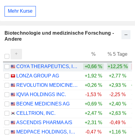
Mehr Kurse
Biotechnologie und medizinische Forschung -
Andere
%
% 5 Tage
%
COYA THERAPEUTICS, INC.
+0,66 %
+12,25 %
-
LONZA GROUP AG
+1,92 %
+2,77 %
REVOLUTION MEDICINES, INC.
+0,26 %
+2,93 %
+
IQVIA HOLDINGS INC.
-1,53 %
-2,25 %
+
BEONE MEDICINES AG
+0,69 %
+2,40 %
+
CELLTRION, INC.
+2,47 %
+2,63 %
+
ASCENDIS PHARMA A/S
+2,31 %
-0,49 %
MEDPACE HOLDINGS, INC.
-0,47 %
+1,16 %
+