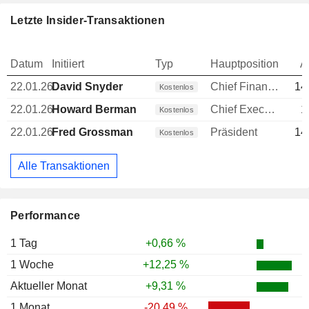
Letzte Insider-Transaktionen
Datum
Initiiert
Typ
Hauptposition
A
22.01.26
David Snyder
Chief Financial Officer (CFO)
14
Kostenlos
22.01.26
Howard Berman
Chief Executive Officer (CEO)
1
Kostenlos
22.01.26
Fred Grossman
Präsident
14
Kostenlos
Alle Transaktionen
Performance
1 Tag
+0,66 %
1 Woche
+12,25 %
Aktueller Monat
+9,31 %
1 Monat
-20,49 %