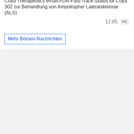
Coya Therapeutics erhält FDA-Fast-Track-Status für Coya
302 zur Behandlung von Amyotropher Lateralsklerose
(ALS)
12.05.
RE
Mehr Börsen-Nachrichten