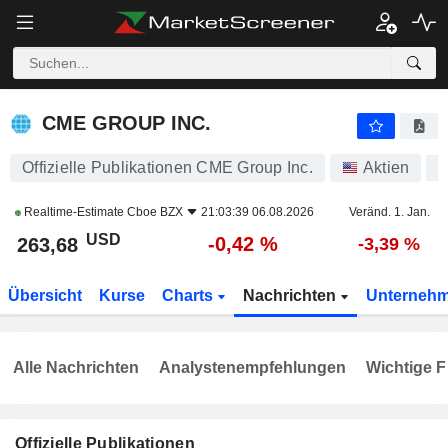
CME GROUP INC.
263,68
$
-0,42 %
CME GROUP INC.
Offizielle Publikationen CME Group Inc.
Aktien
Realtime-Estimate
Cboe BZX
21:03:39 06.08.2026
Veränd. 1. Jan.
USD
-0,42 %
263,68
-3,39 %
Übersicht
Kurse
Charts
Nachrichten
Unterneh
Alle Nachrichten
Analystenempfehlungen
Wichtige F
Offizielle Publikationen