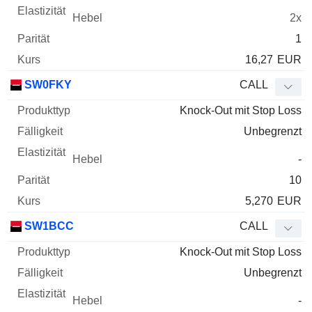
2x
1
16,27
EUR
SW0FKY
CALL
Knock-Out mit Stop Loss
Unbegrenzt
-
10
5,270
EUR
SW1BCC
CALL
Knock-Out mit Stop Loss
Unbegrenzt
-