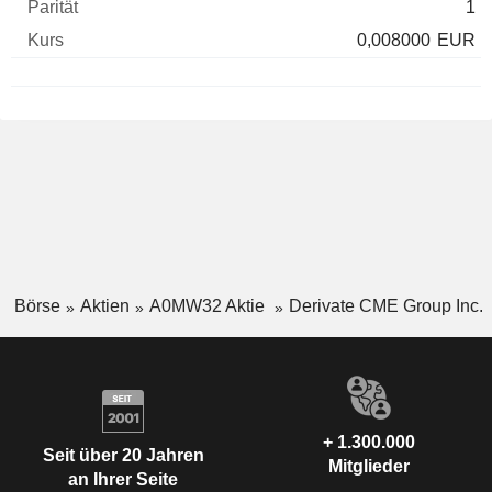
1
0,008000
EUR
Börse
Aktien
A0MW32 Aktie
Derivate CME Group Inc.
+ 1.300.000
Seit über 20 Jahren
Mitglieder
an Ihrer Seite