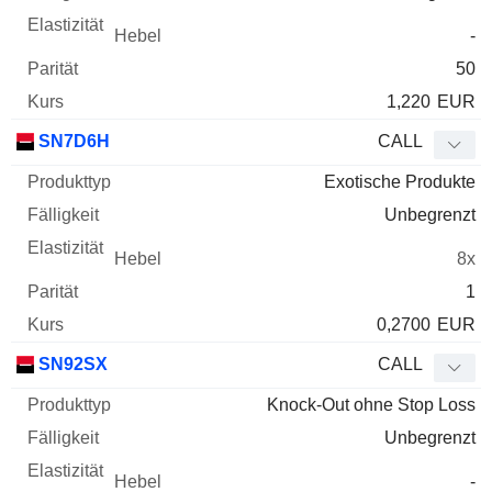
-
50
1,220
EUR
SN7D6H
CALL
Exotische Produkte
Unbegrenzt
8x
1
0,2700
EUR
SN92SX
CALL
Knock-Out ohne Stop Loss
Unbegrenzt
-