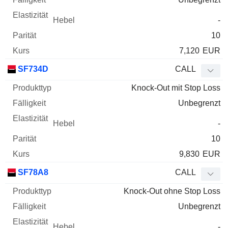
-
10
7,120
EUR
SF734D
CALL
Knock-Out mit Stop Loss
Unbegrenzt
-
10
9,830
EUR
SF78A8
CALL
Knock-Out ohne Stop Loss
Unbegrenzt
-