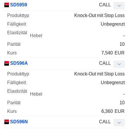
WKN
Typ
Produkttyp
Fälligkeit
Elastizität
Hebel
Parität
SD5959
CALL
Knock-Out mit Stop Loss
Unbegrenzt
-
10
7,540
EUR
SD596A
CALL
Knock-Out mit Stop Loss
Unbegrenzt
-
10
6,360
EUR
SD596N
CALL