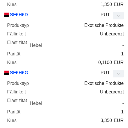
1,350
EUR
SF6H6D
PUT
Exotische Produkte
Unbegrenzt
-
1
0,1100
EUR
SF6H6G
PUT
Exotische Produkte
Unbegrenzt
-
1
3,350
EUR