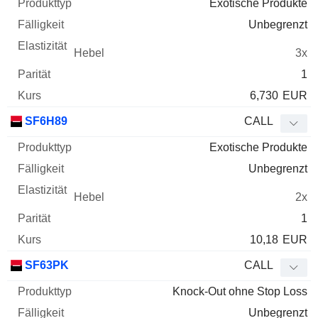
Exotische Produkte
Unbegrenzt
3x
1
6,730
EUR
SF6H89
CALL
Exotische Produkte
Unbegrenzt
2x
1
10,18
EUR
SF63PK
CALL
Knock-Out ohne Stop Loss
Unbegrenzt