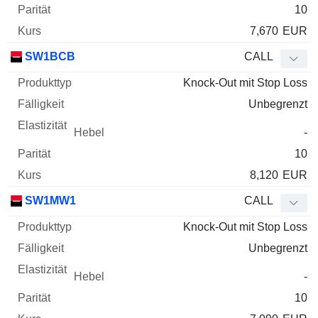
10
7,670
EUR
SW1BCB
CALL
Knock-Out mit Stop Loss
Unbegrenzt
-
10
8,120
EUR
SW1MW1
CALL
Knock-Out mit Stop Loss
Unbegrenzt
-
10