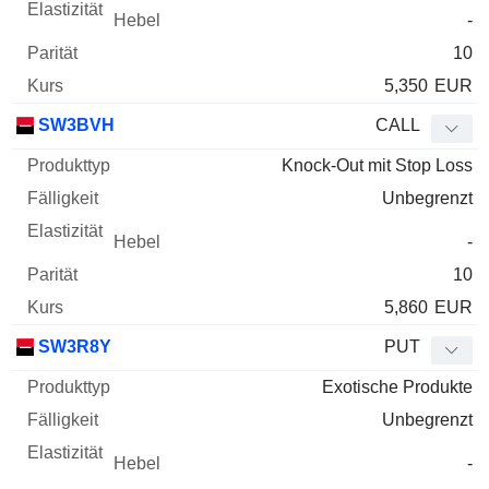
-
10
5,350
EUR
SW3BVH
CALL
Knock-Out mit Stop Loss
Unbegrenzt
-
10
5,860
EUR
SW3R8Y
PUT
Exotische Produkte
Unbegrenzt
-