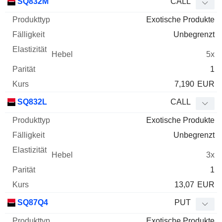
SQ832M
CALL
Exotische Produkte
Unbegrenzt
5x
1
7,190
EUR
SQ832L
CALL
Exotische Produkte
Unbegrenzt
3x
1
13,07
EUR
SQ87Q4
PUT
Exotische Produkte