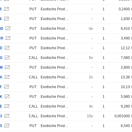
5
PUT
Exotische Produkte
-
1
0,2400
6
PUT
Exotische Produkte
-
1
1,830
GD
PUT
Exotische Produkte
-3x
1
6,410
CR
PUT
Exotische Produkte
-
1
3,490
3D
PUT
Exotische Produkte
-
1
12,12
3G
CALL
Exotische Produkte
5x
1
7,080
3M
PUT
Exotische Produkte
-
1
2,800
3A
CALL
Exotische Produkte
2x
1
13,36
F
PUT
Exotische Produkte
-
1
10,13
3K
PUT
Exotische Produkte
-
1
5,980
3E
CALL
Exotische Produkte
4x
1
9,280
C3
CALL
Exotische Produkte
15x
1
0,001000
3R
PUT
Exotische Produkte
-
1
6,540