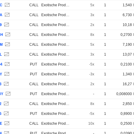
9C
CALL
Exotische Produkte
5x
1
1,540
9A
CALL
Exotische Produkte
3x
1
6,730
9
CALL
Exotische Produkte
2x
1
10,18
6H
CALL
Exotische Produkte
8x
1
0,2700
2M
CALL
Exotische Produkte
5x
1
7,190
L
CALL
Exotische Produkte
3x
1
13,07
Q4
PUT
Exotische Produkte
-5x
1
0,2100
0Y
PUT
Exotische Produkte
-3x
1
1,340
3
CALL
Exotische Produkte
2x
1
16,27
8Y
PUT
Exotische Produkte
-
1
0,008000
2
CALL
Exotische Produkte
8x
1
2,850
6
PUT
Exotische Produkte
-5x
1
0,8900
9E
CALL
Exotische Produkte
10x
1
0,2500
4
PUT
Exotische Produkte
-
1
0,0390