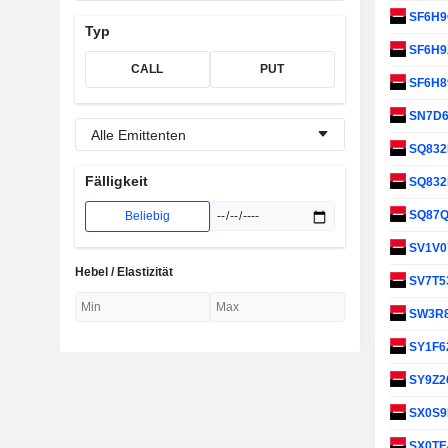
SF6H
Typ
SF6H
CALL
PUT
SF6H8
SN7D
Alle Emittenten
SQ83
Fälligkeit
SQ832
SQ87
Beliebig
SV1V
Hebel / Elastizität
SV7T5
SW3R
SY1F6
SY9Z2
SX0S
SX0TE