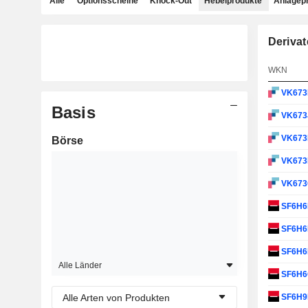
Alle
Optionsscheine
Knock-Out
Hebelprodukte
Anlagep
Derivat
WKN
VK67
Basis
VK673
VK673
Börse
VK67
VK67
SF6H
SF6H6
SF6H
Alle Länder
SF6H
Alle Arten von Produkten
SF6H