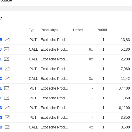
rodukte
e
Typ
Produkttyp
Hebel
Parität
3B
PUT
Exotische Produkte
-
1
13,83
J
CALL
Exotische Produkte
6x
1
5,130
L
CALL
Exotische Produkte
8x
1
2,200
3H
PUT
Exotische Produkte
-
1
7,960
3C
CALL
Exotische Produkte
3x
1
11,42
6E
PUT
Exotische Produkte
-
1
0,4400
F
PUT
Exotische Produkte
-
1
1,350
6D
PUT
Exotische Produkte
-
1
0,1100
6G
PUT
Exotische Produkte
-
1
3,350
9B
CALL
Exotische Produkte
4x
1
3,600