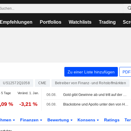
Empfehlungen
Portfolios
Watchlists
Trading
Scr
Zu einer Liste hinzufügen
PDF-
US12572Q1058
CME
Betreiber von Finanz- und Rohstoffmärkten
 5 Tage
Veränd. 1. Jan.
06.08.
Gold gibt Gewinne ab und tritt auf der Stelle, während Öl wegen Irans Vorschlag zu Verbot 'feindlicher' Schiffe in der Straße von Hormus steigt
1,09 %
-3,21 %
06.08.
Blackstone und Apollo unter den von Hackern ins Visier genommenen Unternehmen
ehmen
Finanzen
Bewertung
Konsens
Ratings
Te