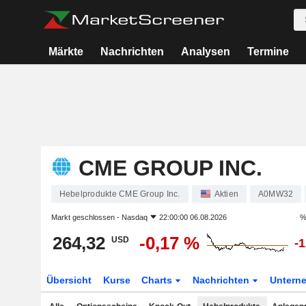
Märkte
Nachrichten
Analysen
Termine
CME GROUP INC.
Hebelprodukte CME Group Inc.
Aktien
A0MW32
Markt geschlossen -
Nasdaq
22:00:00 06.08.2026
%
264,32
-0,17 %
USD
-
Übersicht
Kurse
Charts
Nachrichten
Untern