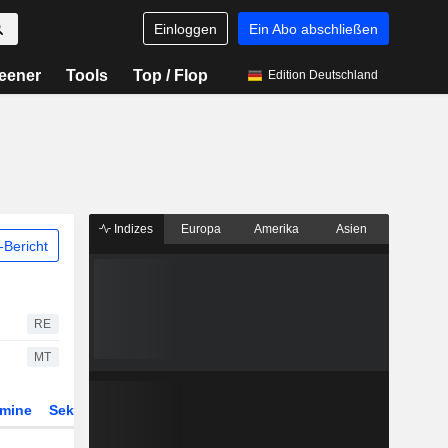
Einloggen
Ein Abo abschließen
eener
Tools
Top / Flop
Edition Deutschland
Indizes
Europa
Amerika
Asien
Bericht
RE
MT
rmine
Sektor
Derivate
ETFs