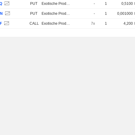
3Q
PUT
Exotische Produkte
-
1
0,5100
DN
PUT
Exotische Produkte
-
1
0,001000
F
CALL
Exotische Produkte
7x
1
4,200