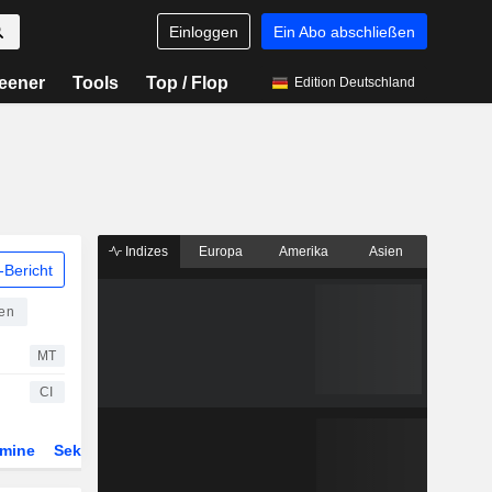
Einloggen
Ein Abo abschließen
eener
Tools
Top / Flop
Edition Deutschland
Indizes
Europa
Amerika
Asien
Bericht
nen
MT
CI
rmine
Sektor
ETFs