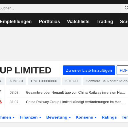
Empfehlungen
Portfolios
Watchlists
Trading
Scr
UP LIMITED
Zu einer Liste hinzufügen
PDF-
n
A0M8Z9
CNE100000866
601390
Schwere Baukonstruktio
n.
03.08.
Gesamtwert der Neuaufträge von China Railway im ersten Halbjahr um 9% gesunken
%
31.07.
China Railway Group Limited kündigt Veränderungen im Management an
ehmen
Finanzen
Bewertung
Konsens
Ratings
Te