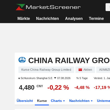
Märkte
Nachrichten
Analysen
Termine
CHINA RAILWAY GRO
Kurse China Railway Group Limited
Aktien
A0M8Z
Schlusskurs
Shanghai S.E.
07.08.2026
% 5 Tage
Veränd. 1. Ja
4,480
-0,22 %
CNY
-4,48 %
-17,19 
Übersicht
Kurse
Charts
Nachrichten
Untern