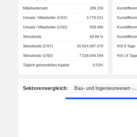
Mitarbeiterzahl
289.250
Kursdiffere
Umsatz / Mitarbeiter (CNY)
3.770.531
Kursdiffere
Umsatz / Mitarbeiter (USD)
558.490
Kursdiffere
Streubesitz
48.88 %
Kursdiffere
Streubesitz (CNY)
50.824.087.470
RSI 9 Tage
Streubesitz (USD)
7.528.044.594
RSI 14 Tag
Täglich gehandeltes Kapital
0.53%
Sektorenvergleich: