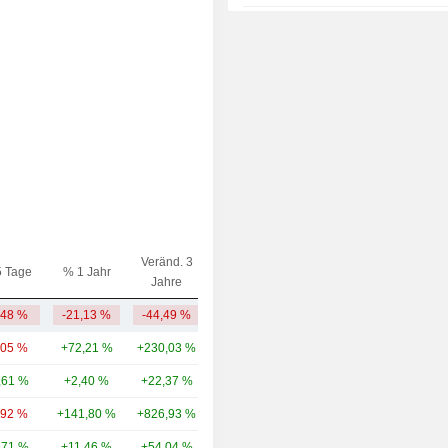
2014
+247,01 %
2013
-11,84 %
2012
+20,63 %
2011
-41,80 %
2010
-31,27 %
2009
+16,24 %
2008
-52,83 %
2007
+42,03 %
Veränd. 3
5 Tage
% 1 Jahr
Kap.($)
Jahre
,48 %
-21,13 %
-44,49 %
15,4 Mrd.
,05 %
+72,21 %
+230,03 %
100 Mrd.
,61 %
+2,40 %
+22,37 %
80,84 Mrd.
,92 %
+141,80 %
+826,93 %
60,21 Mrd.
,71 %
+11,46 %
+54,04 %
58,49 Mrd.