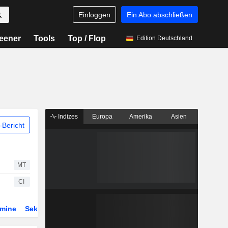
Einloggen
Ein Abo abschließen
eener
Tools
Top / Flop
Edition Deutschland
Indizes
Europa
Amerika
Asien
Bericht
MT
CI
rmine
Sektor
ETFs