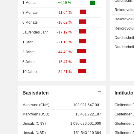
Durchschn.
1 Monat
+4,19 %
Rekordvolu
3 Monate
-11,64 %
Rekordvolu
6 Monate
-18,69 %
Rekordvolu
Laufendes Jahr
-17,19 %
Durchschnitt
1 Jahr
-21,13 %
Durchschnitt
3 Jahre
-44,49 %
5 Jahre
-15,47 %
10 Jahre
-34,21 %
Basisdaten
Indikato
Marktwert (CNY)
103.981.647.001
Gleitender 
Marktwert (USD)
15.401.722.187
Gleitender 
Umsatz (CNY)
1.090.626.001.000
Gleitender 
Umsatz (USD)
161.543.110.364
Gleitender 