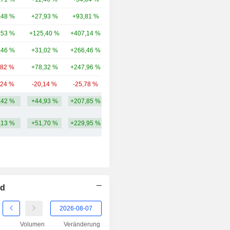
,48 %
+27,93 %
+93,81 %
47,45 Mrd.
,53 %
+125,40 %
+407,14 %
39,64 Mrd.
,46 %
+31,02 %
+266,46 %
35,66 Mrd.
,82 %
+78,32 %
+247,96 %
34,9 Mrd.
,24 %
-20,14 %
-25,78 %
27,97 Mrd.
,42 %
+44,93 %
+207,85 %
50,1 Mrd.
,13 %
+51,70 %
+229,95 %
ed
Volumen
Veränderung