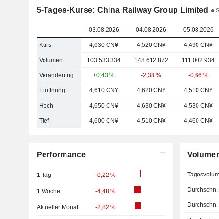
5-Tages-Kurse: China Railway Group Limited
S
03.08.2026
04.08.2026
05.08.2026
Kurs
4,630 CN¥
4,520 CN¥
4,490 CN¥
Volumen
103.533.334
148.612.872
111.002.934
Veränderung
+0,43 %
-2,38 %
-0,66 %
Eröffnung
4,610 CN¥
4,620 CN¥
4,510 CN¥
Hoch
4,650 CN¥
4,630 CN¥
4,530 CN¥
Tief
4,600 CN¥
4,510 CN¥
4,460 CN¥
Performance
Volume
Tagesvolu
1 Tag
-0,22 %
Durchschn.
1 Woche
-4,48 %
Durchschn.
Aktueller Monat
-2,82 %