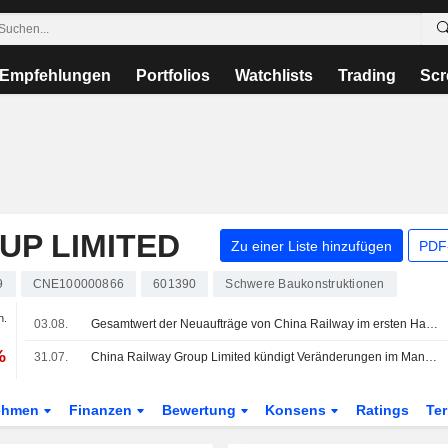
Empfehlungen
Portfolios
Watchlists
Trading
Scr
UP LIMITED
Zu einer Liste hinzufügen
PDF-
9
CNE100000866
601390
Schwere Baukonstruktionen
n.
03.08.
Gesamtwert der Neuaufträge von China Railway im ersten Halbjahr um 9% gesunken
%
31.07.
China Railway Group Limited kündigt Veränderungen im Management an
ehmen
Finanzen
Bewertung
Konsens
Ratings
Te