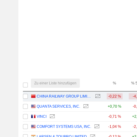
Zu einer Liste hinzufügen
%
% 
CHINA RAILWAY GROUP LIMITED
-0,22 %
-4
QUANTA SERVICES, INC.
+0,70 %
-0
VINCI
-0,71 %
+2
COMFORT SYSTEMS USA, INC.
-1,04 %
-2
LARSEN & TOUBRO LIMITED
-0,12 %
+2