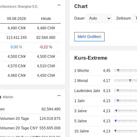
Chart
chlusskurs Shanghai S.E.
Dauer
Zeitraum
06.08.2026
Heute
4,490 CN¥
4,480 CN¥
Mehr Grafiken
113.411.245
82.584.480
0,00 %
-0,22 %
4,500 CN¥
4,500 CN¥
Kurs-Extreme
4,570 CN¥
4,510 CN¥
1 Woche
4,45
4,460 CN¥
4,450 CN¥
1 Monat
4,17
Laufendes Jahr
4,13
n
Märkte
1 Jahr
4,13
men
82.584.480
3 Jahre
4,13
 Volumen 20 Tage
124.018.975
5 Jahre
4,13
 Volumen 20 Tage CNY
555.605.008
10 Jahre
4,13