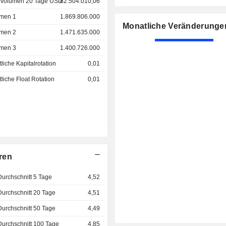
 Volumen 20 Tage USD
82.504.010,06
men 1
1.869.806.000
Monatliche Veränderunge
men 2
1.471.635.000
men 3
1.400.726.000
liche Kapitalrotation
0,01
liche Float Rotation
0,01
ren
Durchschnitt 5 Tage
4,52
Durchschnitt 20 Tage
4,51
Durchschnitt 50 Tage
4,49
Durchschnitt 100 Tage
4,85