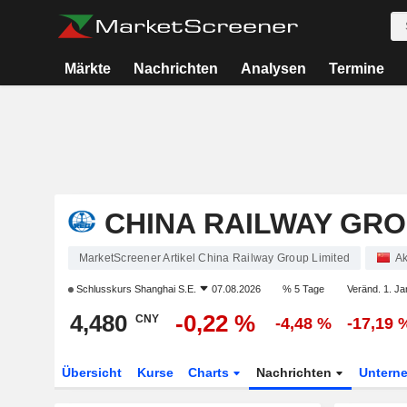
Märkte
Nachrichten
Analysen
Termine
CHINA RAILWAY GRO
MarketScreener Artikel China Railway Group Limited
Ak
Schlusskurs
Shanghai S.E.
07.08.2026
% 5 Tage
Veränd. 1. Ja
4,480
-0,22 %
CNY
-4,48 %
-17,19 
Übersicht
Kurse
Charts
Nachrichten
Untern