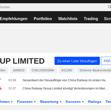
Empfehlungen
Portfolios
Watchlists
Trading
Scr
UP LIMITED
Zu einer Liste hinzufügen
PDF-
tien
A0M8Z9
CNE100000866
601390
Schwere Baukonstruk
n.
03.08.
Gesamtwert der Neuaufträge von China Railway im ersten Halbjahr um 9% gesunken
%
31.07.
China Railway Group Limited kündigt Veränderungen im Management an
ehmen
Finanzen
Bewertung
Konsens
Ratings
Te