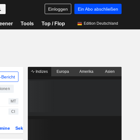
Einloggen
Ein Abo abschließen
eener
Tools
Top / Flop
Edition Deutschland
Indizes
Europa
Amerika
Asien
Bericht
tionen
MT
CI
rmine
Sektor
ETFs