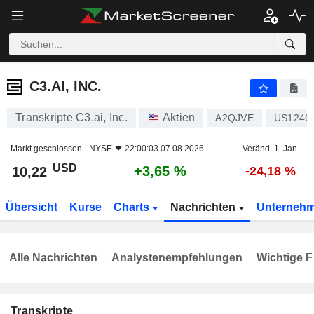
C3.AI, INC.
10,22
$
+3,65 %
C3.AI, INC.
Transkripte C3.ai, Inc.
Aktien
A2QJVE
US1246
Markt geschlossen -
NYSE
22:00:03 07.08.2026
Veränd. 1. Jan.
USD
+3,65 %
10,22
-24,18 %
Übersicht
Kurse
Charts
Nachrichten
Unterneh
Alle Nachrichten
Analystenempfehlungen
Wichtige F
Transkripte