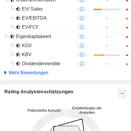
EV/ Sales
EV/EBITDA
-
EV/FCF
-
Eigenkapitalwert
-
KGV
-
KBV
Dividendenrendite
-
Mehr Bewertungen
Rating Analystenschätzungen