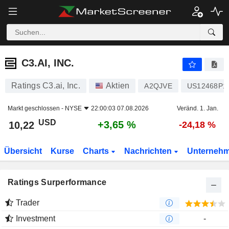
C3.AI, INC.
10,22
$
+3,65 %
C3.AI, INC.
Ratings C3.ai, Inc.
Aktien
A2QJVE
US12468P1
Markt geschlossen -
NYSE
22:00:03 07.08.2026
Veränd. 1. Jan.
USD
+3,65 %
10,22
-24,18 %
Übersicht
Kurse
Charts
Nachrichten
Unterneh
Ratings Surperformance
Trader
Investment
-