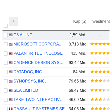
Kap.($)
Investment
C3.AI, INC.
1,59 Mrd.
-
MICROSOFT CORPORATION
3.713 Mrd.
PALANTIR TECHNOLOGIES INC.
413 Mrd.
CADENCE DESIGN SYSTEMS, INC.
93,42 Mrd.
DATADOG, INC.
84 Mrd.
SYNOPSYS, INC.
79,65 Mrd.
SEA LIMITED
69,47 Mrd.
TAKE-TWO INTERACTIVE SOFTWARE, INC.
46,09 Mrd.
DASSAULT SYSTÈMES SE
34,05 Mrd.