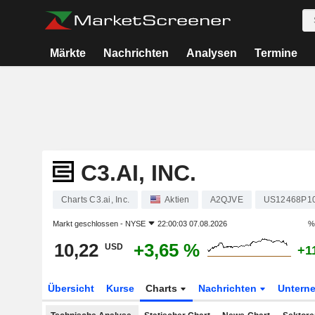
Märkte
Nachrichten
Analysen
Termine
C3.AI, INC.
Charts C3.ai, Inc.
Aktien
A2QJVE
US12468P1
Markt geschlossen -
NYSE
22:00:03 07.08.2026
%
10,22
+3,65 %
USD
+1
Übersicht
Kurse
Charts
Nachrichten
Untern