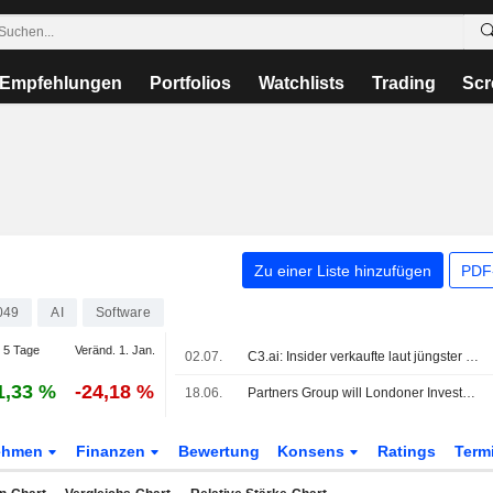
Empfehlungen
Portfolios
Watchlists
Trading
Scr
Zu einer Liste hinzufügen
PDF-
049
AI
Software
 5 Tage
Veränd. 1. Jan.
02.07.
C3.ai: Insider verkaufte laut jüngster SEC-Meldung Aktien im Wert von 426.389 USD
1,33 %
-24,18 %
18.06.
Partners Group will Londoner Investmenttrust aufspalten, da mehr Kunden den Ausstieg suchen
ehmen
Finanzen
Bewertung
Konsens
Ratings
Term