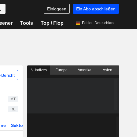
Einloggen
Ein Abo abschließen
eener
Tools
Top / Flop
Edition Deutschland
Indizes
Europa
Amerika
Asien
Bericht
MT
RE
ine
Sektor
Derivate
ETFs