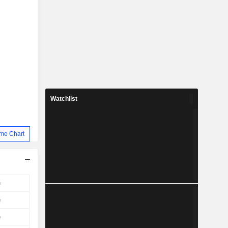
Watchlist
me Chart