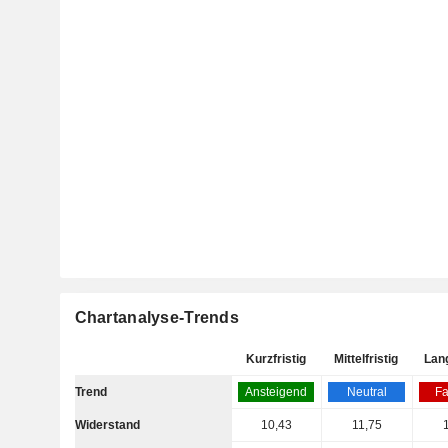
Chartanalyse-Trends
Kurzfristig
Mittelfristig
Lang
Trend
Ansteigend
Neutral
Fa
Widerstand
10,43
11,75