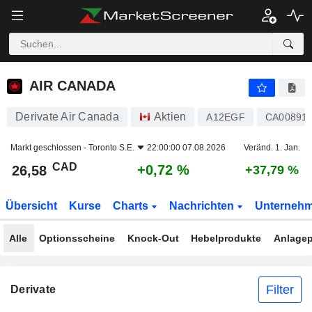
AIR CANADA
26,58
$
+0,72 %
AIR CANADA
Derivate Air Canada
Aktien
A12EGF
CA00891
Markt geschlossen -
Toronto S.E.
22:00:00 07.08.2026
Veränd. 1. Jan.
CAD
+0,72 %
26,58
+37,79 %
Übersicht
Kurse
Charts
Nachrichten
Unterneh
Alle
Optionsscheine
Knock-Out
Hebelprodukte
Anlagep
Filter
Derivate