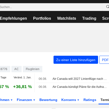
Empfehlungen
Portfolios
Watchlists
Trading
Scr
Zu einer Liste hinzufügen
PDF-
18776
AC
Fluglinien
 Tage
Veränd. 1. Jan.
06.08.
Air Canada will 2027 Linienflüge nach Lagos in Nigeria aufnehmen
57 %
+36,81 %
06.08.
Air Canada kündigt Pläne für die Aufnahme eines Linienflugbetriebs nach Lagos an
ehmen
Finanzen
Bewertung
Konsens
Ratings
Term