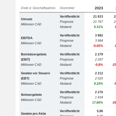
2023
Ende d. Geschäftsjahres
Dezember
Veröffentlicht
21 833
2
Umsatz
Prognose
21 767
2
Millionen CAD
Abstand
0.31%
Veröffentlicht
3 982
EBITDA
Prognose
3 984
Millionen CAD
Abstand
-0.05%
Betriebsergebnis
Veröffentlicht
2 279
(EBIT)
Prognose
2 297
Millionen CAD
Abstand
-0.8%
-2
Gewinn vor Steuern
Veröffentlicht
2 212
(EBT)
Prognose
2 025
Millionen CAD
Abstand
9.24%
-
Veröffentlicht
2 276
Nettoergebnis
Prognose
1 934
Millionen CAD
Abstand
17.66%
-2
Veröffentlicht
5,96
Gewinn pro Aktie