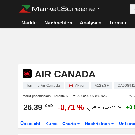
Märkte
Nachrichten
Analysen
Termine
AIR CANADA
Termine Air Canada
Aktien
A12EGF
CA00891
Markt geschlossen -
Toronto S.E.
22:00:00 06.08.2026
% 5
26,39
-0,71 %
CAD
+0,
Übersicht
Kurse
Charts
Nachrichten
Untern