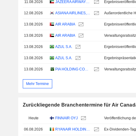
11.08.2026
JAZEERA AIRWAYS K.S.C.P.
12.08.2026
ASIANA AIRLINES, INC.
13.08.2026
AIR ARABIA
13.08.2026
AIR ARABIA
Verwaltungsratssit
13.08.2026
AZUL S.A.
13.08.2026
AZUL S.A.
Ergebnispräsentat
13.08.2026
PIA HOLDING COMPANY LIMITED
Verwaltungsratssit
Mehr Termine
Zurückliegende Branchentermine für Air Canad
Heute
FINNAIR OYJ
06.08.2026
RYANAIR HOLDINGS PLC
Ex-Dividenden-Tag