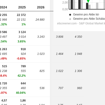
2024
2025
2026
2027
2028
2 255
22 372
1 966
22 151
24 880
26 005
27 692
1.32%
1%
3 586
3 124
3 497
3 014
3 243
3 806
4 350
2.54%
3.65%
1 263
918
1 695
924
1 023
1 464
1 948
5.49%
-0.65%
515
789
1 238
555
825
1 022
1 306
58.4%
42.2%
1 720
644
2 355
460
536
707
960
6.97%
40.04%
4,57
1,86