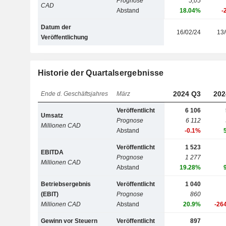
Prognose
5,05
CAD
Abstand
18.04%
-
Datum der
16/02/24
13/
Veröffentlichung
Historie der Quartalsergebnisse
2024 Q3
202
Ende d. Geschäftsjahres
März
Veröffentlicht
6 106
Umsatz
Prognose
6 112
Millionen CAD
Abstand
-0.1%
Veröffentlicht
1 523
EBITDA
Prognose
1 277
Millionen CAD
Abstand
19.28%
Betriebsergebnis
Veröffentlicht
1 040
(EBIT)
Prognose
860
Millionen CAD
Abstand
20.9%
-26
Gewinn vor Steuern
Veröffentlicht
897