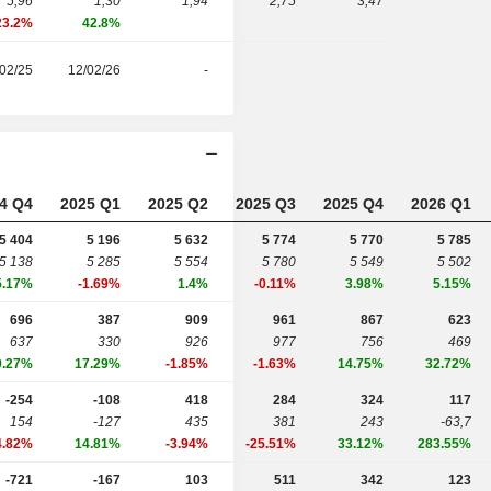
5,96
1,30
1,94
2,75
3,47
23.2%
42.8%
02/25
12/02/26
-
4 Q4
2025 Q1
2025 Q2
2025 Q3
2025 Q4
2026 Q1
5 404
5 196
5 632
5 774
5 770
5 785
5 138
5 285
5 554
5 780
5 549
5 502
5.17%
-1.69%
1.4%
-0.11%
3.98%
5.15%
696
387
909
961
867
623
637
330
926
977
756
469
9.27%
17.29%
-1.85%
-1.63%
14.75%
32.72%
-254
-108
418
284
324
117
154
-127
435
381
243
-63,7
4.82%
14.81%
-3.94%
-25.51%
33.12%
283.55%
-721
-167
103
511
342
123