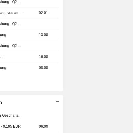
Ergebnisveröffentlichung - Q2 2026
Außerordentliche Hauptversammlung
02:01
Ergebnisveröffentlichung - Q2 2026
zung
13:00
Ergebnisveröffentlichung - Q2 2026
ion
16:00
zung
08:00
a
Veröffentlichung der Geschäftszahlen
 - 0.195 EUR
06:00