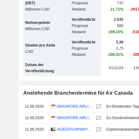
(EBT)
Prognose
737
Millionen CAD
Abstand
21.71%
-291
Veröffentlicht
2 035
Nettoergebnis
Prognose
680
Millionen CAD
Abstand
199.15%
-51
Veröffentlicht
5,38
Gewinn pro Aktie
Prognose
1,75
CAD
Abstand
208.31%
-30
Datum der
01/11/24
13/
Veröffentlichung
Anstehende Branchentermine für Air Canada
11.08.2026
SINGAPORE AIRLINES LIMITED
Ex-Dividenden-Tag
11.08.2026
SINGAPORE AIRLINES LIMITED
11.08.2026
JAZEERA AIRWAYS K.S.C.P.
Ergebnispräsentat