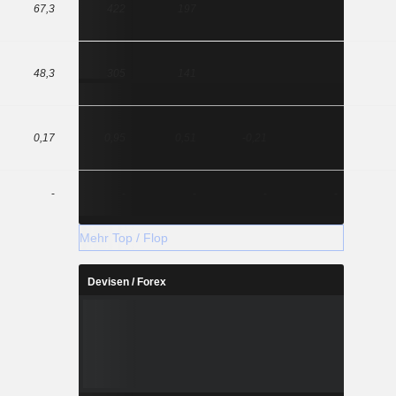
67,3
422
197
48,3
305
141
0,17
0,95
0,51
-0,21
-
-
-
-
-
Mehr Top / Flop
Devisen / Forex