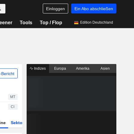
Einloggen
Ein Abo abschließen
eener
Tools
Top / Flop
Edition Deutschland
Indizes
Europa
Amerika
Asien
Bericht
MT
CI
ine
Sektor
Derivate
ETFs