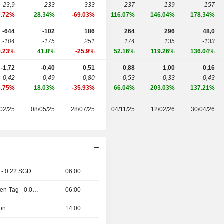
-23,9
-233
333
237
139
-157
7.72%
28.34%
-69.03%
116.07%
146.04%
178.34%
-644
-102
186
264
296
48,0
-104
-175
251
174
135
-133
9.23%
41.8%
-25.9%
52.16%
119.26%
136.04%
-1,72
-0,40
0,51
0,88
1,00
0,16
-0,42
-0,49
0,80
0,53
0,33
-0,43
6.75%
18.03%
-35.93%
66.04%
203.03%
137.21%
02/25
08/05/25
28/07/25
04/11/25
12/02/26
30/04/26
 - 0.22 SGD
06:00
Ex-Sonderdividenden-Tag - 0.07 SGD
06:00
ion
14:00