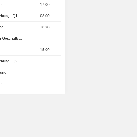
ion
17:00
Ergebnisveröffentlichung - Q1 2027
08:00
ion
10:30
Veröffentlichung der Geschäftszahlen
ion
15:00
Ergebnisveröffentlichung - Q2 2026
zung
ion