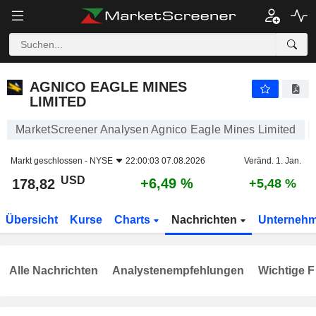
AGNICO EAGLE MINES LIMITED
178,82
$
+6,49 %
AGNICO EAGLE MINES
LIMITED
MarketScreener Analysen Agnico Eagle Mines Limited
Markt geschlossen -
NYSE
22:00:03 07.08.2026
Veränd. 1. Jan.
USD
+6,49 %
178,82
+5,48 %
Übersicht
Kurse
Charts
Nachrichten
Unterneh
Alle Nachrichten
Analystenempfehlungen
Wichtige F