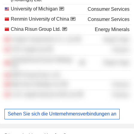
University of Michigan
Consumer Services
Renmin University of China
Consumer Services
China Risun Group Ltd.
Energy Minerals
Yonghui Superstores Co., Ltd.
Retail Trade
TPG Capital Ltd.
Finance
Zhongsheng Group Holdings
Retail Trade
Ltd.
MSPI Hong Kong 1 Ltd.
Meili Auto Holdings Ltd.
Finance
C.M. Capital Advisors (HK) Ltd.
Finance
Sehen Sie sich die Unternehmensverbindungen an