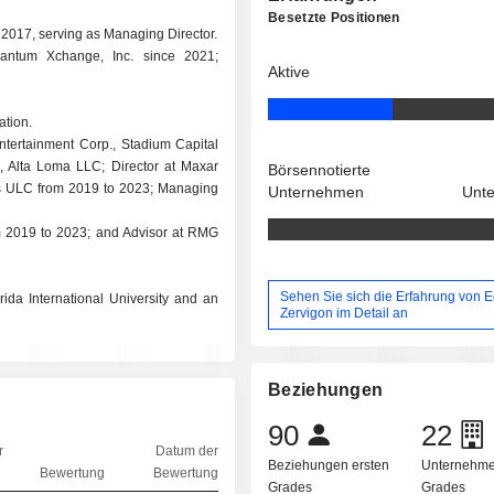
Besetzte Positionen
 2017, serving as Managing Director.
uantum Xchange, Inc. since 2021;
Aktive
ation.
Entertainment Corp., Stadium Capital
Alta Loma LLC; Director at Maxar
Börsennotierte
ies ULC from 2019 to 2023; Managing
Unternehmen
Unt
om 2019 to 2023; and Advisor at RMG
Sehen Sie sich die Erfahrung von 
da International University and an
Zervigon im Detail an
Beziehungen
90
22
r
Datum der
Beziehungen ersten
Unternehme
Bewertung
Bewertung
Grades
Grades