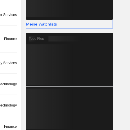
r Services
Meine Watchlists
Top / Flop
Finance
y Services
 Technology
 Technology
Finance