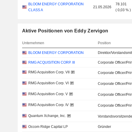
BLOOM ENERGY CORPORATION
78.101
21.05.2026
CLASS A
(
0,03 %
)
Aktive Positionen von Eddy Zervigon
Unternehmen
Position
BLOOM ENERGY CORPORATION
Direktor/Vorstandsmit
RMG ACQUISITION CORP. III
Corporate Officer/Pri
RMG Acquisition Corp. VII
Corporate Officer/Pri
RMG Acquisition Corp. VI
Corporate Officer/Pri
RMG Acquisition Corp. V
Corporate Officer/Pri
RMG Acquisition Corp. IV
Corporate Officer/Pri
Quantum Xchange, Inc.
Vorstandsvorsitzende
Occom Ridge Capital LP
Gründer