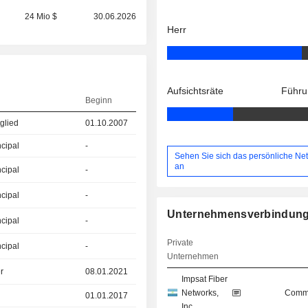
24 Mio $
30.06.2026
Herr
Aufsichtsräte
Führu
Beginn
glied
01.10.2007
ncipal
-
Sehen Sie sich das persönliche Ne
an
ncipal
-
ncipal
-
Unternehmensverbindun
ncipal
-
Private
ncipal
-
Unternehmen
r
08.01.2021
Impsat Fiber
Networks,
Commu
01.01.2017
Inc.