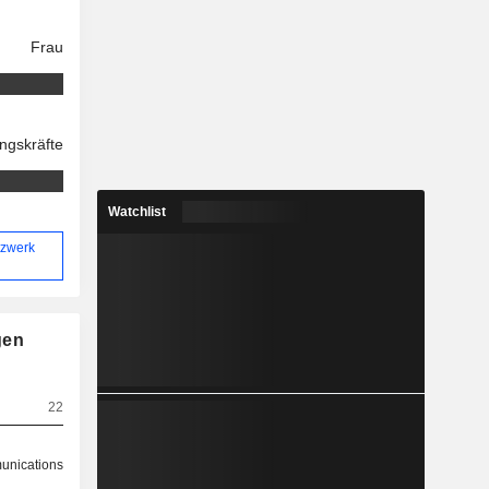
Frau
ngskräfte
Watchlist
tzwerk
gen
22
nications