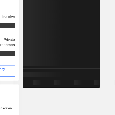
Inaktive
Private
ernehmen
Eddy
n ersten