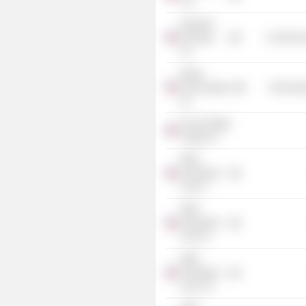
LLC
Quantum
Xchange,
Commercia
Inc.
Maxar
Technologies,
Technolog
Inc.
Occom Ridge
Capital LP
RMG
Acquisition
Corp. II
RMG
Acquisition
Corp. III
RMG
Acquisition
Corp. VII