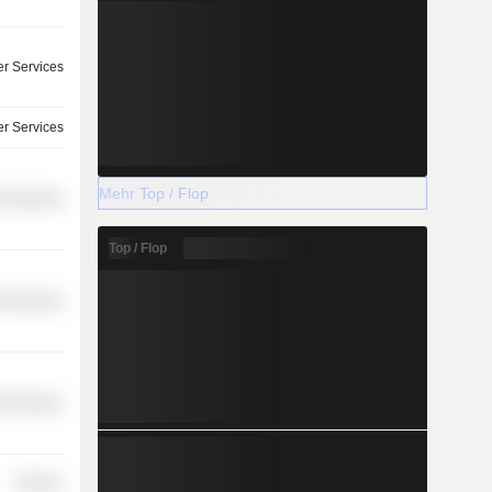
r Services
r Services
Mehr Top / Flop
l Services
Top / Flop
r Services
l Services
Finance