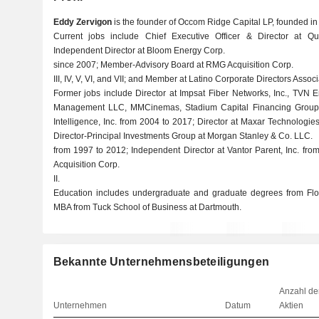
Eddy Zervigon
is the founder of Occom Ridge Capital LP, founded in
Current jobs include Chief Executive Officer & Director at Q
Independent Director at Bloom Energy Corp.
since 2007; Member-Advisory Board at RMG Acquisition Corp.
III, IV, V, VI, and VII; and Member at Latino Corporate Directors Associ
Former jobs include Director at Impsat Fiber Networks, Inc., TVN 
Management LLC, MMCinemas, Stadium Capital Financing Group, 
Intelligence, Inc. from 2004 to 2017; Director at Maxar Technolog
Director-Principal Investments Group at Morgan Stanley & Co. LLC.
from 1997 to 2012; Independent Director at Vantor Parent, Inc. fr
Acquisition Corp.
II.
Education includes undergraduate and graduate degrees from Flori
MBA from Tuck School of Business at Dartmouth.
Bekannte Unternehmensbeteiligungen
Anzahl de
Unternehmen
Datum
Aktien