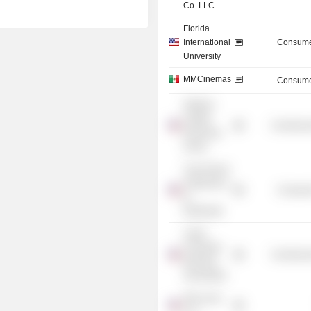
Co. LLC
Florida
International
Consume
University
MMCinemas
Consume
Stadium
Capital
Commercia
Financing
Group
Tuck School
of Business
Consume
at
Dartmouth
Latino
Corporate
Commercia
Directors
Association
Alta Loma