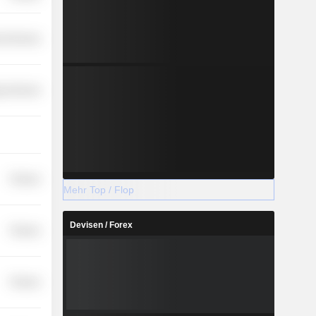
l Services
y Services
Finance
Mehr Top / Flop
Devisen / Forex
Finance
Finance