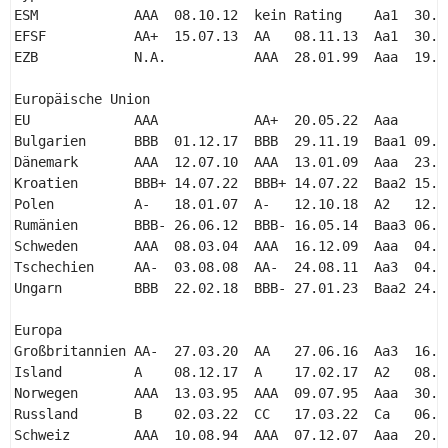
ESM            AAA  08.10.12  kein Rating    Aa1  30.11
EFSF           AA+  15.07.13  AA   08.11.13  Aa1  30.11
EZB            N.A.           AAA  28.01.99  Aaa  19.07
Europäische Union 

EU             AAA            AA+  20.05.22  Aaa 

Bulgarien      BBB  01.12.17  BBB  29.11.19  Baa1 09.10
Dänemark       AAA  12.07.10  AAA  13.01.09  Aaa  23.08
Kroatien       BBB+ 14.07.22  BBB+ 14.07.22  Baa2 15.07
Polen          A-   18.01.07  A-   12.10.18  A2   12.11
Rumänien       BBB- 26.06.12  BBB- 16.05.14  Baa3 06.10
Schweden       AAA  08.03.04  AAA  16.12.09  Aaa  04.04
Tschechien     AA-  03.08.08  AA-  24.08.11  Aa3  04.10
Ungarn         BBB  22.02.18  BBB- 27.01.23  Baa2 24.09
Europa 

Großbritannien AA-  27.03.20  AA   27.06.16  Aa3  16.10
Island         A    08.12.17  A    17.02.17  A2   08.11
Norwegen       AAA  13.03.95  AAA  09.07.95  Aaa  30.09
Russland       B    02.03.22  CC   17.03.22  Ca   06.03
Schweiz        AAA  10.08.94  AAA  07.12.07  Aaa  20.07