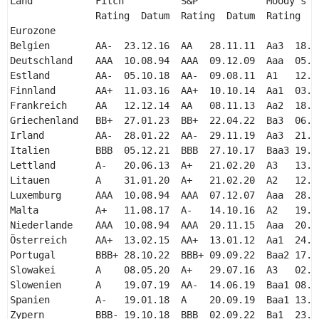
Land           Fitch          S&P            Moody's 

               Rating  Datum  Rating  Datum  Rating  Da
Eurozone 

Belgien        AA-  23.12.16  AA   28.11.11  Aa3  18.12
Deutschland    AAA  10.08.94  AAA  09.12.09  Aaa  05.07
Estland        AA-  05.10.18  AA-  09.08.11  A1   12.11
Finnland       AA+  11.03.16  AA+  10.10.14  Aa1  03.06
Frankreich     AA   12.12.14  AA   08.11.13  Aa2  18.09
Griechenland   BB+  27.01.23  BB+  22.04.22  Ba3  06.11
Irland         AA-  28.01.22  AA-  29.11.19  Aa3  21.04
Italien        BBB  05.12.21  BBB  27.10.17  Baa3 19.10
Lettland       A-   20.06.13  A+   21.02.20  A3   13.02
Litauen        A    31.01.20  A+   21.02.20  A2   12.02
Luxemburg      AAA  10.08.94  AAA  07.12.07  Aaa  28.07
Malta          A+   11.08.17  A-   14.10.16  A2   19.07
Niederlande    AAA  10.08.94  AAA  20.11.15  Aaa  20.07
Österreich     AA+  13.02.15  AA+  13.01.12  Aa1  24.06
Portugal       BBB+ 28.10.22  BBB+ 09.09.22  Baa2 17.09
Slowakei       A    08.05.20  A+   29.07.16  A3   02.10
Slowenien      A    19.07.19  AA-  14.06.19  Baa1 08.09
Spanien        A-   19.01.18  A    20.09.19  Baa1 13.04
Zypern         BBB- 19.10.18  BBB  02.09.22  Ba1  23.07