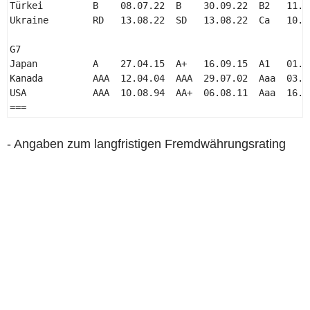
Türkei         B    08.07.22  B    30.09.22  B2   11.09
Ukraine        RD   13.08.22  SD   13.08.22  Ca   10.02
G7 

Japan          A    27.04.15  A+   16.09.15  A1   01.12
Kanada         AAA  12.04.04  AAA  29.07.02  Aaa  03.05
USA            AAA  10.08.94  AA+  06.08.11  Aaa  16.07
=== 
- Angaben zum langfristigen Fremdwährungsrating