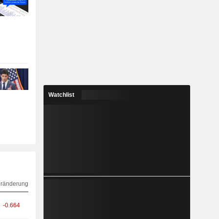
Watchlist
ränderung
-0.664