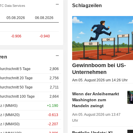
Schlagzeilen
TC Data Services
05.08.2026
06.08.2026
-0.906
-0.940
ren
Gewinnboom bei US-
Durchschnitt 5 Tage
2,806
Unternehmen
Durchschnitt 20 Tage
2,756
Am 05. August 2026 um 14:26 Uhr
Durchschnitt 50 Tage
2,711
Wenn der Anleihemarkt
Durchschnitt 100 Tage
2,664
Washington zum
Handeln zwingt
nz / (MMA5)
+1.190
Am 05. August 2026 um 13:47
nz / (MMA20)
-0.613
Uhr
nz / (MMA50)
-2.207
Portfolio-Update: KI