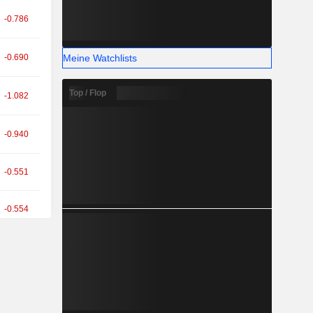
-0.786
Meine Watchlists
-0.690
Top / Flop
-1.082
-0.940
-0.551
-0.554
-0.527
-0.785