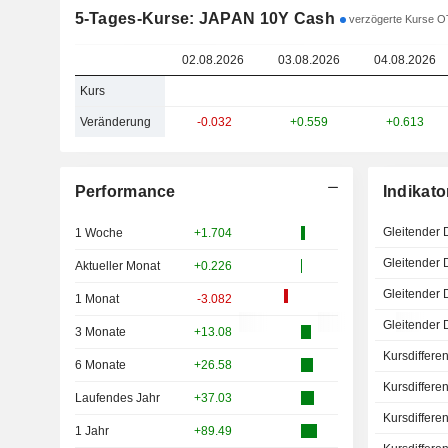
5-Tages-Kurse: JAPAN 10Y Cash
verzögerte Kurse O
02.08.2026
03.08.2026
04.08.2026
Kurs
Veränderung
-0.032
+0.559
+0.613
Performance
Indikato
Gleitender 
1 Woche
+1.704
Gleitender 
Aktueller Monat
+0.226
Gleitender 
1 Monat
-3.082
Gleitender 
3 Monate
+13.08
Kursdiffere
6 Monate
+26.58
Kursdiffere
Laufendes Jahr
+37.03
Kursdiffere
1 Jahr
+89.49