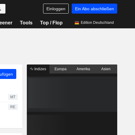
Einloggen
Ein Abo abschließen
eener
Tools
Top / Flop
Edition Deutschland
Indizes
Europa
Amerika
Asien
zufügen
MT
RE