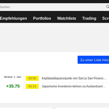
Empfehlungen
Portfolios
Watchlists
Trading
Scr
Zu einer Liste hin
Veränd. 1. Jan.
05:50
Kapitaladäquanzquote von San ju San Financial Group steigt zum 30. Juni
6
+35.75
05:13
Japanische Investoren kehren zu Auslandsanleihen zurück: Stärkerer Yen und höhere Renditen treiben die Nachfrage