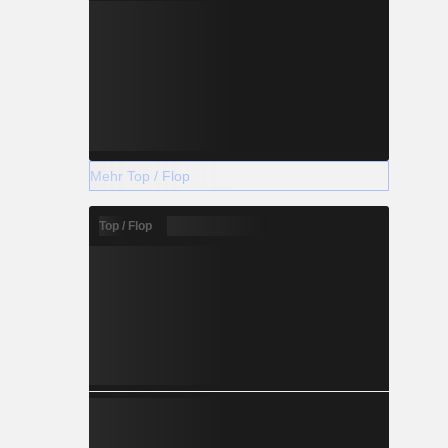
-0.424
-0.846
-0.545
-0.333
Mehr Top / Flop
+1.980
Top / Flop