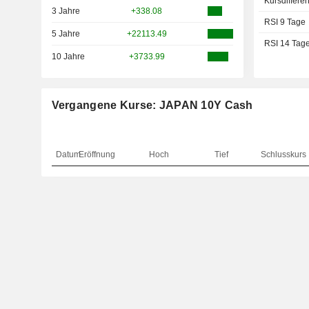
Kursdiffere
3 Jahre
+338.08
RSI 9 Tage
5 Jahre
+22113.49
RSI 14 Tag
10 Jahre
+3733.99
Vergangene Kurse: JAPAN 10Y Cash
Datum
Eröffnung
Hoch
Tief
Schlusskurs