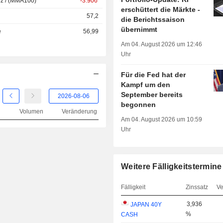
nz / (MMA100)
-3.906
erschüttert die Märkte -
57,2
die Berichtssaison
übernimmt
e
56,99
Am 04. August 2026 um 12:46
Uhr
Für die Fed hat der
Kampf um den
September bereits
begonnen
Volumen
Veränderung
Am 04. August 2026 um 10:59
Uhr
Weitere Fälligkeitstermine
Fälligkeit
Zinssatz
Ve
3,936
JAPAN 40Y
%
CASH