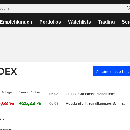
Empfehlungen
Portfolios
Watchlists
Trading
Scr
NDEX
Zu einer Liste hin
 5 Tage
Veränd. 1. Jan.
06.08.
Öl- und Goldpreise ziehen leicht an, obwohl Iran Fortschritte bei Vereinbarung zur Wiederöffnung der Straße von Hormus bestätigt
0,68 %
+25,23 %
06.08.
Russland trifft fremdflaggiges Schiff im Schwarzen Meer der Ukraine, ein Toter, sagt Gouverneur von Odesa
e