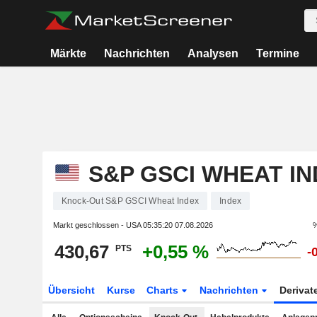
Märkte
Nachrichten
Analysen
Termine
S&P GSCI WHEAT I
Knock-Out S&P GSCI Wheat Index
Index
Markt geschlossen - USA
05:35:20 07.08.2026
%
430,67
+0,55 %
PTS
-
Übersicht
Kurse
Charts
Nachrichten
Derivat