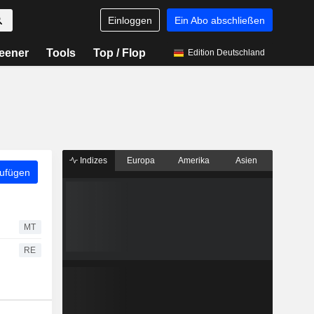
Einloggen
Ein Abo abschließen
eener
Tools
Top / Flop
Edition Deutschland
Indizes
Europa
Amerika
Asien
zufügen
MT
RE