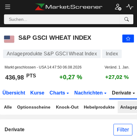
S&P GSCI WHEAT INDEX
436,98
PTS
+0,27 %
S&P GSCI WHEAT INDEX
Anlageprodukte S&P GSCI Wheat Index
Index
Markt geschlossen - USA
14:47:50 06.08.2026
Veränd. 1. Jan.
PTS
+0,27 %
436,98
+27,02 %
Übersicht
Kurse
Charts
Nachrichten
Derivate
Alle
Optionsscheine
Knock-Out
Hebelprodukte
Anlagep
Filter
Derivate