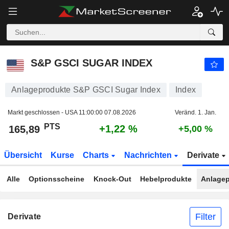
S&P GSCI SUGAR INDEX
165,89
PTS
+1,22 %
S&P GSCI SUGAR INDEX
Anlageprodukte S&P GSCI Sugar Index
Index
Markt geschlossen - USA
11:00:00 07.08.2026
Veränd. 1. Jan.
PTS
+1,22 %
165,89
+5,00 %
Übersicht
Kurse
Charts
Nachrichten
Derivate
Alle
Optionsscheine
Knock-Out
Hebelprodukte
Anlagep
Filter
Derivate