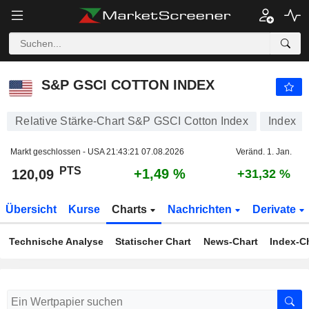
S&P GSCI COTTON INDEX
120,09
PTS
+1,49 %
S&P GSCI COTTON INDEX
Relative Stärke-Chart S&P GSCI Cotton Index
Index
Markt geschlossen - USA
21:43:21 07.08.2026
Veränd. 1. Jan.
PTS
+1,49 %
120,09
+31,32 %
Übersicht
Kurse
Charts
Nachrichten
Derivate
Technische Analyse
Statischer Chart
News-Chart
Index-C