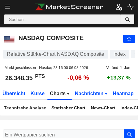
NASDAQ COMPOSITE
26.348,35
PTS
-0,06 %
NASDAQ COMPOSITE
Relative Stärke-Chart NASDAQ Composite
Index
9
Markt geschlossen - Nasdaq
23:16:00 06.08.2026
Veränd. 1. Jan.
PTS
-0,06 %
26.348,35
+13,37 %
Übersicht
Kurse
Charts
Nachrichten
Heatmap
Technische Analyse
Statischer Chart
News-Chart
Index-C