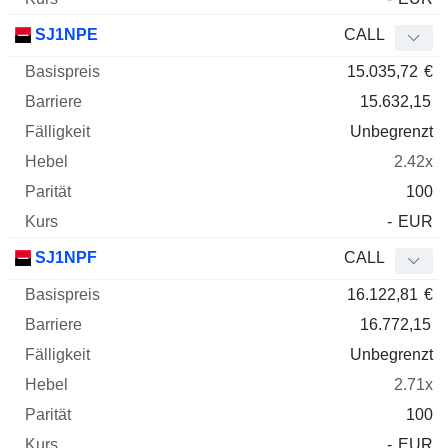
SJ1NPE
CALL
15.035,72
€
15.632,15
Unbegrenzt
2.42x
100
-
EUR
SJ1NPF
CALL
16.122,81
€
16.772,15
Unbegrenzt
2.71x
100
-
EUR