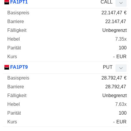
FA1PT1
CALL
22.147,47
€
22.147,47
Unbegrenzt
7.35x
100
-
EUR
FA1PT9
PUT
28.792,47
€
28.792,47
Unbegrenzt
7.63x
100
-
EUR