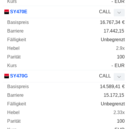
-
EUR
SY470E
CALL
16.767,34
€
17.442,15
Unbegrenzt
2.9x
100
-
EUR
SY470G
CALL
14.589,41
€
15.172,15
Unbegrenzt
2.33x
100