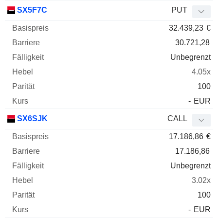
SX5F7C
PUT
32.439,23
€
30.721,28
Unbegrenzt
4.05x
100
-
EUR
SX6SJK
CALL
17.186,86
€
17.186,86
Unbegrenzt
3.02x
100
-
EUR