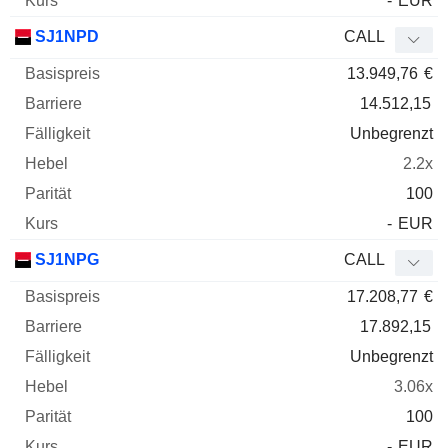
-
EUR
SJ1NPD
CALL
13.949,76
€
14.512,15
Unbegrenzt
2.2x
100
-
EUR
SJ1NPG
CALL
17.208,77
€
17.892,15
Unbegrenzt
3.06x
100
-
EUR