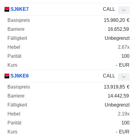
SJ6KE7
CALL
15.980,20
€
16.652,59
Unbegrenzt
2.67x
100
-
EUR
SJ6KE6
CALL
13.919,85
€
14.442,59
Unbegrenzt
2.19x
100
-
EUR