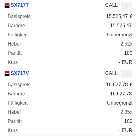
SX717T
CALL
15.525,47
€
15.525,47
Unbegrenzt
2.52x
100
-
EUR
SX717V
CALL
16.627,78
€
16.627,78
Unbegrenzt
2.85x
100
-
EUR