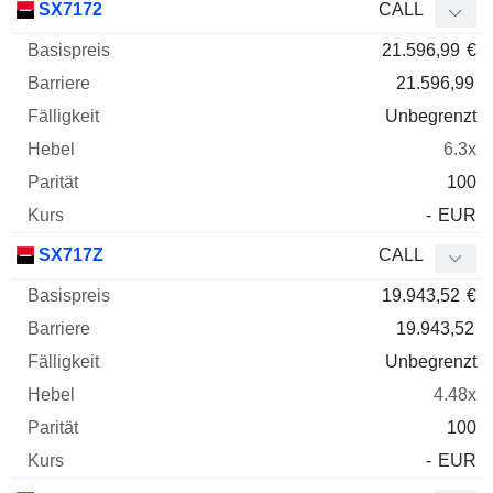
SX7172
CALL
21.596,99
€
21.596,99
Unbegrenzt
6.3x
100
-
EUR
SX717Z
CALL
19.943,52
€
19.943,52
Unbegrenzt
4.48x
100
-
EUR