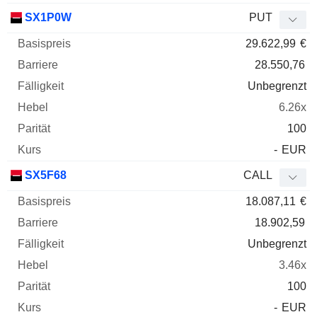
SX1P0W
PUT
29.622,99
€
28.550,76
Unbegrenzt
6.26x
100
-
EUR
SX5F68
CALL
18.087,11
€
18.902,59
Unbegrenzt
3.46x
100
-
EUR