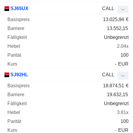
SJ65UX
CALL
13.025,94
€
13.552,15
Unbegrenzt
2.04x
100
-
EUR
SJ92HL
CALL
18.874,51
€
19.632,15
Unbegrenzt
3.81x
100
-
EUR