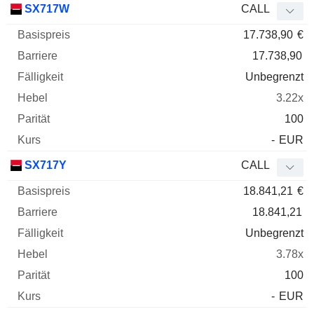
SX717W
CALL
17.738,90
€
17.738,90
Unbegrenzt
3.22x
100
-
EUR
SX717Y
CALL
18.841,21
€
18.841,21
Unbegrenzt
3.78x
100
-
EUR