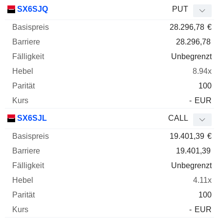
SX6SJQ
PUT
28.296,78
€
28.296,78
Unbegrenzt
8.94x
100
-
EUR
SX6SJL
CALL
19.401,39
€
19.401,39
Unbegrenzt
4.11x
100
-
EUR