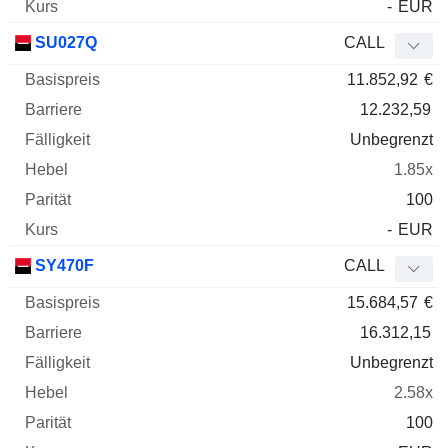
-
EUR
SU027Q
CALL
11.852,92
€
12.232,59
Unbegrenzt
1.85x
100
-
EUR
SY470F
CALL
15.684,57
€
16.312,15
Unbegrenzt
2.58x
100