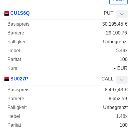
Basispreis
Barriere
Fälligkeit
Elastizität
CU1S6Q
PUT
WKN
Typ
Paritä
30.195,45
€
29.100,76
Unbegrenzt
5.49x
100
-
EUR
SU027P
CALL
8.497,43
€
8.652,59
Unbegrenzt
1.48x
100