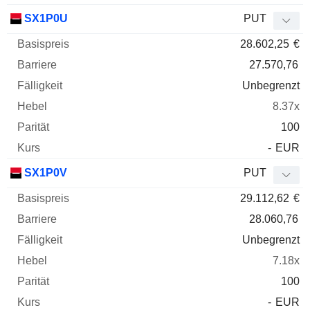
SX1P0U
PUT
28.602,25
€
27.570,76
Unbegrenzt
8.37x
100
-
EUR
SX1P0V
PUT
29.112,62
€
28.060,76
Unbegrenzt
7.18x
100
-
EUR