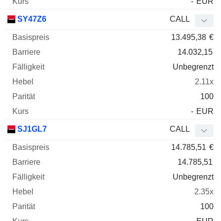
-
EUR
SY47Z6
CALL
13.495,38
€
14.032,15
Unbegrenzt
2.11x
100
-
EUR
SJ1GL7
CALL
14.785,51
€
14.785,51
Unbegrenzt
2.35x
100