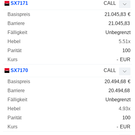
SX7171
CALL
21.045,83
€
21.045,83
Unbegrenzt
5.51x
100
-
EUR
SX7170
CALL
20.494,68
€
20.494,68
Unbegrenzt
4.93x
100
-
EUR