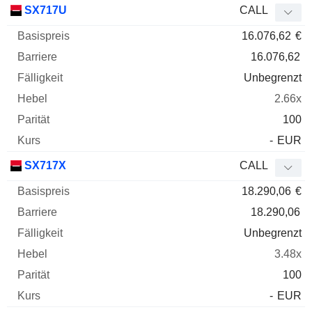
SX717U
CALL
16.076,62
€
16.076,62
Unbegrenzt
2.66x
100
-
EUR
SX717X
CALL
18.290,06
€
18.290,06
Unbegrenzt
3.48x
100
-
EUR