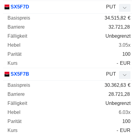
SX5F7D
PUT
34.515,82
€
32.721,28
Unbegrenzt
3.05x
100
-
EUR
SX5F7B
PUT
30.362,63
€
28.721,28
Unbegrenzt
6.03x
100
-
EUR