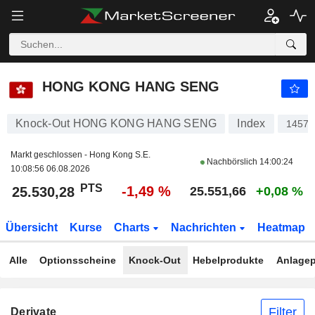
HONG KONG HANG SENG
25.530,28
PTS
-1,49 %
HONG KONG HANG SENG
Knock-Out HONG KONG HANG SENG
Index
14573
Markt geschlossen - Hong Kong S.E.
Nachbörslich
14:00:24
10:08:56 06.08.2026
PTS
-1,49 %
25.530,28
25.551,66
+0,08 %
Übersicht
Kurse
Charts
Nachrichten
Heatmap
Alle
Optionsscheine
Knock-Out
Hebelprodukte
Anlagep
Filter
Derivate