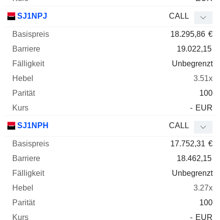
SJ1NPJ
CALL
18.295,86
€
19.022,15
Unbegrenzt
3.51x
100
-
EUR
SJ1NPH
CALL
17.752,31
€
18.462,15
Unbegrenzt
3.27x
100
-
EUR