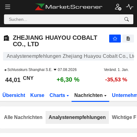
ZHEJIANG HUAYOU COBALT CO., LTD
44,01
¥
+6,30 %
ZHEJIANG HUAYOU COBALT
CO., LTD
Analystenempfehlungen Zhejiang Huayou Cobalt Co., Ltd
Schlusskurs
Shanghai S.E.
07.08.2026
Veränd. 1. Jan.
CNY
+6,30 %
44,01
-35,53 %
Übersicht
Kurse
Charts
Nachrichten
Unterneh
Alle Nachrichten
Analystenempfehlungen
Wichtige F