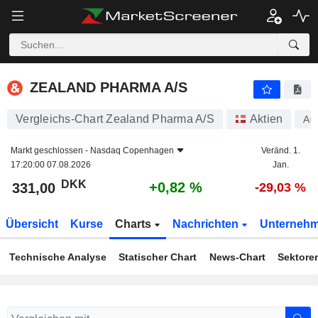
ZEALAND PHARMA A/S
331,00
kr
+0,82 %
ZEALAND PHARMA A/S
Vergleichs-Chart Zealand Pharma A/S
Aktien
A0
Markt geschlossen -
Nasdaq Copenhagen
Veränd. 1.
17:20:00 07.08.2026
Jan.
DKK
+0,82 %
331,00
-29,03 %
Übersicht
Kurse
Charts
Nachrichten
Unterneh
Technische Analyse
Statischer Chart
News-Chart
Sektore