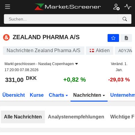
ZEALAND PHARMA A/S
331,00
kr
+0,82 %
ZEALAND PHARMA A/S
Nachrichten Zealand Pharma A/S
Aktien
A0YJW
Markt geschlossen -
Nasdaq Copenhagen
Veränd. 1.
17:20:00 07.08.2026
Jan.
DKK
+0,82 %
331,00
-29,03 %
Übersicht
Kurse
Charts
Nachrichten
Unterneh
Alle Nachrichten
Analystenempfehlungen
Wichtige F