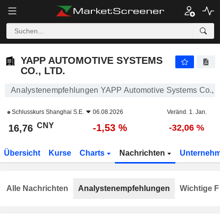
YAPP AUTOMOTIVE SYSTEMS CO., LTD.
16,76
¥
-1,53 %
YAPP AUTOMOTIVE SYSTEMS
CO., LTD.
Analystenempfehlungen YAPP Automotive Systems Co., L
Schlusskurs
Shanghai S.E.
06.08.2026
Veränd. 1. Jan.
CNY
-1,53 %
16,76
-32,06 %
Übersicht
Kurse
Charts
Nachrichten
Unterneh
Alle Nachrichten
Analystenempfehlungen
Wichtige F